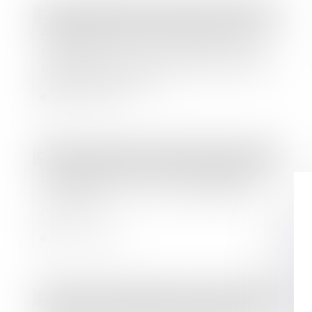
Droit immobilier
/
Droit de la construction
Engagement de construire par un
professionnel de l’immobilier : quelle
prescription pour le droit de reprise
de l’Administration ?
Lire la suite
Droit des sociétés
/
Procédures collectives
La garantie en cas de sauvegarde,
de redressement ou de liquidation
judiciaire
Lire la suite
Droit commercial
/
Baux commerciaux