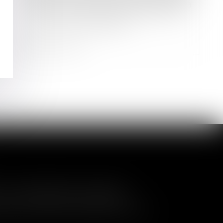
Même sans intérêt pour la société, la
mise en réserve des bénéfices n’est
pas forcément abusive
Lire la suite
a nullité de la cession
és de contrôler l'entrée de nouveaux