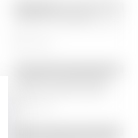
Droit bancaire
Rachat de crédit : comment
demander un regroupement de prêt
?
Lire la suite
Droit immobilier
/
Cession et gestion d'immeuble
L'employeur qui ne prévient pas
l'agression du gardien d'immeuble
commet une faute inexcusable
Lire la suite
Droit des sociétés
/
Droit des sociétés commerciales et professionnelles