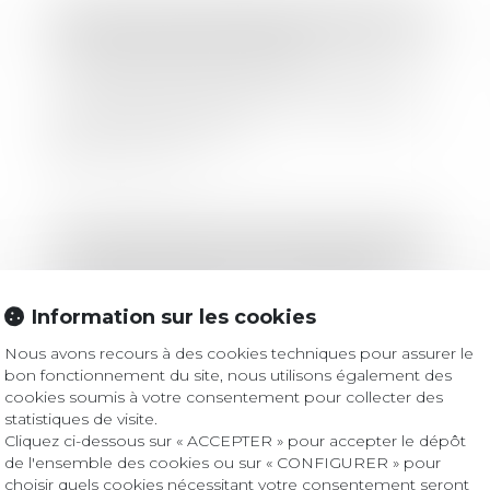
Droit commercial
/
Baux commerciaux
Exclusion de la condition
d’immatriculation au RCS en cas de
soumission volontaire au statut des
baux commerciaux
Lire la suite
Droit immobilier
/
Droit de la construction
Construction illicite : la démolition
peut être ordonnée à la demande
Information sur les cookies
d'une association
Nous avons recours à des cookies techniques pour assurer le
Lire la suite
bon fonctionnement du site, nous utilisons également des
cookies soumis à votre consentement pour collecter des
statistiques de visite.
Cliquez ci-dessous sur « ACCEPTER » pour accepter le dépôt
de l'ensemble des cookies ou sur « CONFIGURER » pour
Droit bancaire
choisir quels cookies nécessitant votre consentement seront