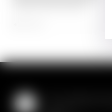
Quand un bail de courte durée se
transforme en bail commercial
Lire la suite
SAS : la violation d'un
05
Les clauses de préemption insér
AOÛT
actionnaires...