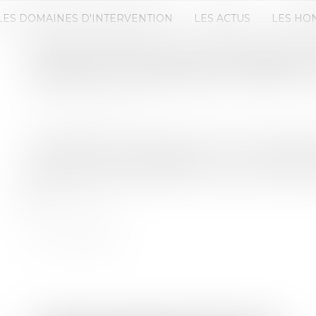
LES DOMAINES D'INTERVENTION
LES ACTUS
LES HO
L'EMPLOYEUR QUI NE PRÉVIENT 
GARDIEN D'IMMEUBLE COMMET 
Publié le :
29/07/2020
Source :
www.efl.fr
Une gardienne est agressée sur son lieu de travail
inexcusable de son employeur. Celui-ci se défend
prévenir le risque d'agression, mais il ne convainc
Lire la suite