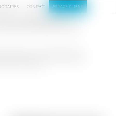
NORAIRES
CONTACT
ESPACE CLIENT
PAS L'AGRESSION DU
UNE FAUTE INEXCUSABLE
 et agit pour voir reconnaître la faute
 en arguant avoir pris des mesures pour
 pas la cour d'appel...