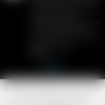
L'adoption définitive d'un plan de
cession met un terme à la
possibilité d'étendre une
procédure de liquidation judiciaire
à une autre société, y compris
lorsque cette extension avait été
prononcée en première instance
avant l'arrêt du plan...
Lire la suite
RED AVOCATS ASSOCIÉS -
20 Boulevard du
Jeu de Paume, 34000 MONTPELLIER -