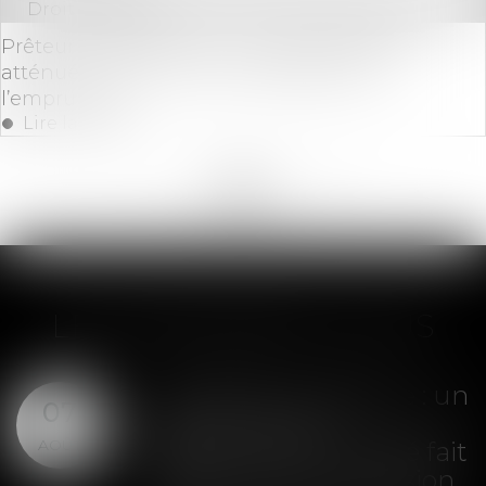
Droit bancaire
Prêteur professionnel : une responsabilité
atténuée en cas de torts partagés avec
l’emprunteur
Lire la suite
<<
<
...
160
161
162
163
164
165
166
...
>
>>
LES DERNIÈRES ACTUS
Liquidation judiciaire : un
07
plan de cession
AOÛT
définitivement arrêté fait
obstacle à son extension