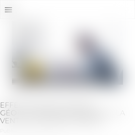
Ouvrir
le
menu
EFFECTIVITÉ DE L'ÉTUDE
GÉOTECHNIQUE PRÉALABLE À LA
VENTE DE TERRAIN À BÂTIR
Publié le :
20/08/2020