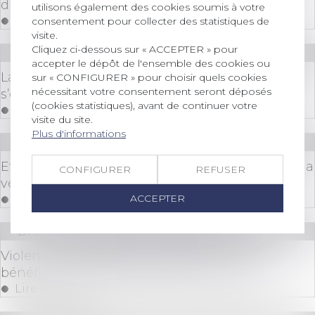
distingué du défaut de livraison conforme
utilisons également des cookies soumis à votre
Lire la suite
consentement pour collecter des statistiques de
visite.
Cliquez ci-dessous sur « ACCEPTER » pour
Droit des sociétés
/
Procédures collectives
accepter le dépôt de l'ensemble des cookies ou
La procédure de liquidation judiciaire simplifiée
sur « CONFIGURER » pour choisir quels cookies
nécessitant votre consentement seront déposés
s’ouvre à davantage d’entreprises
(cookies statistiques), avant de continuer votre
Lire la suite
visite du site.
Plus d'informations
Droit immobilier
/
Droit de la construction
Effectivité de l'étude géotechnique préalable à la
CONFIGURER
REFUSER
vente de terrain à bâtir
ACCEPTER
Lire la suite
Droit immobilier
/
Baux d'habitation
Violences conjugales : le locataire victime
bénéficie d’un préavis réduit à un mois
Lire la suite