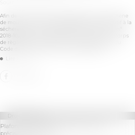
Source :
www.cridon-ne.org
Afin de lutter contre les risques liés au phénomène
de mouvement de terrain différentiel consécutif à la
sécheresse et à la réhydratation des sols, la loi n°
2018-1021 du 23 novembre 2018 a introduit un corps
de règles dans les articles L. 112-20 et suivants du
Code de la construction et de l’habitation...
Lire la suite
Droit bancaire
Plafonnement des frais bancaires : des
précisions attendues