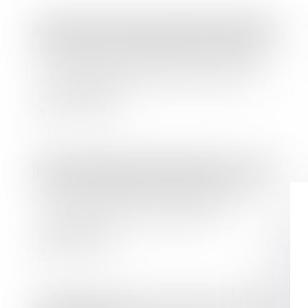
Droit des sociétés
/
Procédures collectives
la fixation au passif de la procédure
de la créance de restitution relève de
la compétence exclusive du juge-
commissaire !
Lire la suite
Droit immobilier
/
Copropriété
L’AG de copropriété convoquée par
un syndic dont le mandat a été
rétroactivement annulé est
annulable
Lire la suite