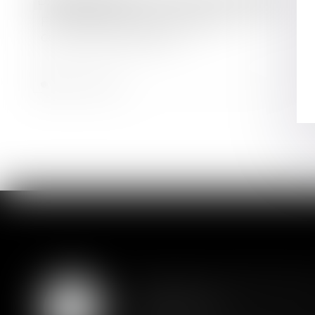
Droit bancaire
Frais bancaires sur succession :
censure de la gratuité
Lire la suite
Assurance constructio
07
couverture