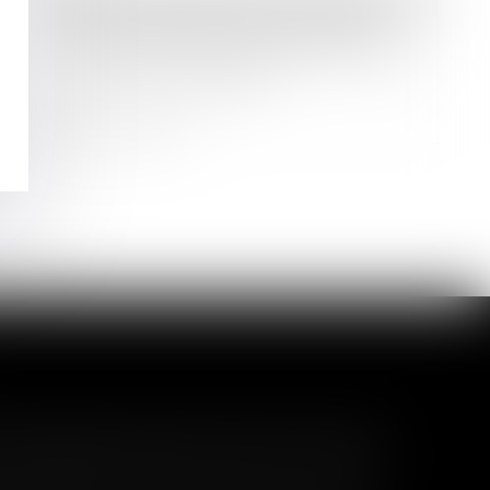
Droit commercial
/
Baux commerciaux
Droit de préférence du locataire
commercial : la rétractation de l'offre
exclut la vente forcée
Lire la suite
l garanti peut exclure toute