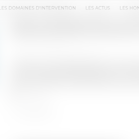
LES DOMAINES D'INTERVENTION
LES ACTUS
LES HO
DROIT DE PRÉFÉRENCE DU LOCA
RÉTRACTATION DE L'OFFRE EXC
Publié le :
07/07/2026
Source :
www.lemag-juridique.com
Le bailleur qui envisage de vendre un local comme
vente à son locataire, lequel bénéficie d'un droit 
par son offre pendant le délai légal d'un mois, sa
locataire n'emporte toutefois pas formation de la 
Lire la suite