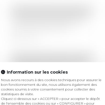
Droit commercial
/
Baux commerciaux
L'immatriculation du locataire non
requise pour les locaux formant un
tout avec le local principal
Lire la suite
Droit des sociétés
/
Transmission d’entreprise
Transmission d'entreprise : ce que
les tribunaux exigent vraiment de
Information sur les cookies
votre holding
Nous avons recours à des cookies techniques pour assurer le
bon fonctionnement du site, nous utilisons également des
Lire la suite
cookies soumis à votre consentement pour collecter des
statistiques de visite.
Cliquez ci-dessous sur « ACCEPTER » pour accepter le dépôt
de l'ensemble des cookies ou sur « CONFIGURER » pour