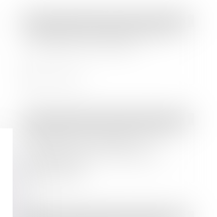
Droit des sociétés
/
Droit des sociétés commerciales et professionnelles
Le gérant d’une SARL peut-il créer
une société concurrente ?
Lire la suite
Droit immobilier
/
Droit de la construction
Résiliation d’un marché à forfait et
manquements graves de
l’entrepreneur à ses obligations
contractuelles
Lire la suite