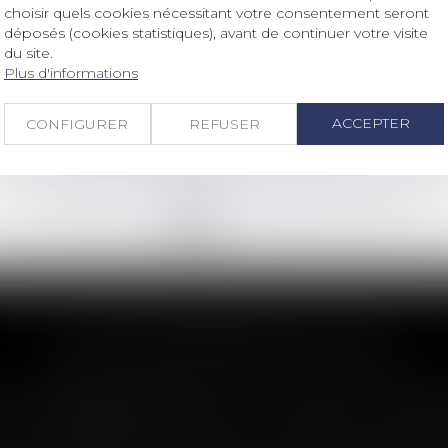
Droit immobilier
/
Copropriété
choisir quels cookies nécessitant votre consentement seront
Charges de copropriété : une mise
déposés (cookies statistiques), avant de continuer votre visite
en demeure imprécise ne permet
du site.
Plus d'informations
pas d'obtenir l'exigibilité anticipée
des sommes dues
Lire la suite
ACCEPTER
CONFIGURER
REFUSER
<<
<
1
2
3
4
5
6
7
...
>
>>
LES DERNIÈRES ACTUS
n : le dépassement du montant maxima