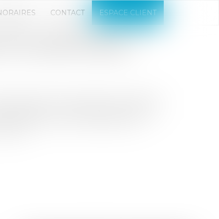
NORAIRES
CONTACT
ESPACE CLIENT
TAIRE COMMERCIAL : LA
LUT LA VENTE FORCÉE
rcial est tenu de notifier son projet de
de préférence. Si le bailleur demeure lié
 rétractation avant l'acceptation du
vente...