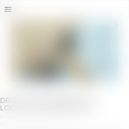
Ouvrir
le
menu
DROIT DE PRÉFÉRENCE DU
LOCATAIRE COMMERCIAL
Publié le :
07/09/2022
Source :
www.la-vie-nouvelle.fr