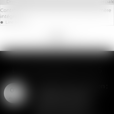
Droit des sociétés
/
Droit des sociétés commerciale
Contrôle fiscal et information de la société mère
intégrée
Lire la suite
<<
<
...
104
105
106
107
108
109
110
...
>
>>
LES DERNIÈRES ACTUS
Assurance construction :
07
le dépassement du
AOÛT
montant maximal
garanti peut exclure
toute couverture