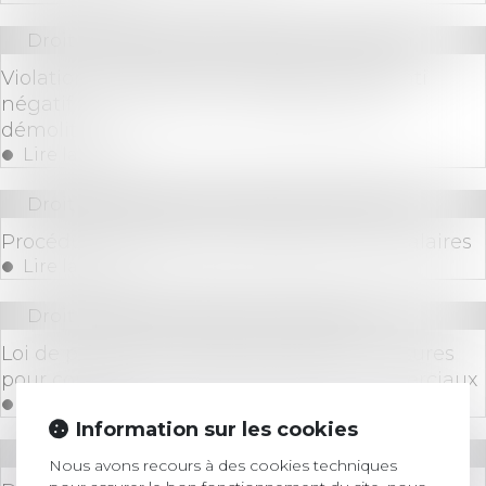
Droit immobilier
/
Droit de la construction
Violation du cahier des charges : le ressenti
négatif du coloti voisin ne justifie pas la
démolition
Lire la suite
Droit des sociétés
/
Procédures collectives
Procédures collectives et protection des salaires
Lire la suite
Droit commercial
/
Baux commerciaux
Loi de protection du pouvoir d'achat : mesures
pour contenir la hausse des loyers commerciaux
Lire la suite
Information sur les cookies
Droit bancaire
Nous avons recours à des cookies techniques