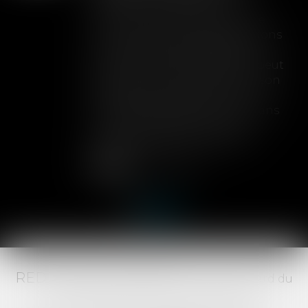
Lorsqu'un contrat d'assurance
limite sa garantie aux opérations
dont le coût n'excède pas un
certain montant, l'assuré ne peut
prétendre à la couverture de son
assureur s'il intervient sur un
chantier dépassant ce seuil sans
avoir obtenu l'extension de
garantie prévue au contrat...
Lire la suite
RED AVOCATS ASSOCIÉS -
20 Boulevard du
Jeu de Paume, 34000 MONTPELLIER -