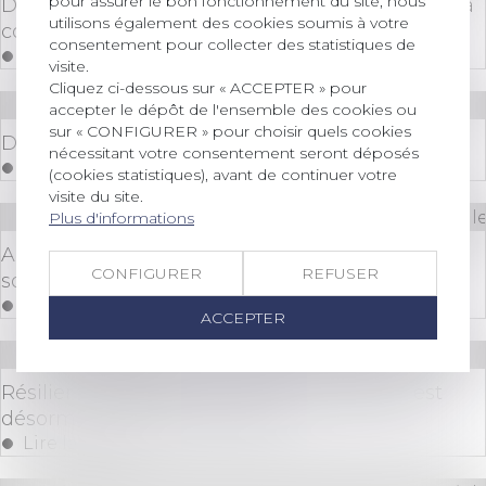
pour assurer le bon fonctionnement du site, nous
Devoir d'information du banquier concernant la
utilisons également des cookies soumis à votre
conversion d'un prêt multidevise
consentement pour collecter des statistiques de
Lire la suite
visite.
Cliquez ci-dessous sur « ACCEPTER » pour
Droit commercial
/
Baux commerciaux
accepter le dépôt de l'ensemble des cookies ou
sur « CONFIGURER » pour choisir quels cookies
Droit de préférence du locataire commercial
nécessitant votre consentement seront déposés
Lire la suite
(cookies statistiques), avant de continuer votre
visite du site.
Droit des sociétés
/
Droit des sociétés commerciale
Plus d'informations
Action sociale en responsabilité : spécificité des
CONFIGURER
REFUSER
sociétés
Lire la suite
ACCEPTER
Droit bancaire
Résilier son assurance de prêt immobilier est
désormais possible sans frais
Lire la suite