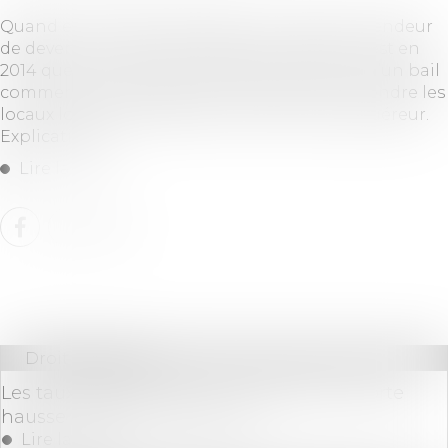
Quand et comment imposer à son bailleur-vendeur
de devenir le propriétaire des lieux loués ? C’est en
2014 que la loi « Pinel » a permis au locataire d’un bail
commercial d’imposer à son bailleur de lui vendre les
locaux loués par préférence à tout autre acquéreur.
Explications...
Lire la suite
Droit bancaire
Les taux plafonds des PC et des PAS en forte
hausse < Prêt conventionné
Lire la suite