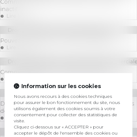
Comment récupérer le solde d’un compte
inactif?
Lire la suite
Droit immobilier
/
Droit de la propriété
Pouvez-vous signer un bail réel solidaire?
Lire la suite
Droit des sociétés
/
Droit des sociétés commerciale
Comment destituer un gérant de SARL ?
Lire la suite
Information sur les cookies
Droit des sociétés
/
Procédures collectives
Nous avons recours à des cookies techniques
pour assurer le bon fonctionnement du site, nous
Déclaration d’insaisissabilité : quels effets en cas
utilisons également des cookies soumis à votre
de cessation d’activité ?
consentement pour collecter des statistiques de
Lire la suite
visite.
Cliquez ci-dessous sur « ACCEPTER » pour
Droit immobilier
/
Droit de la construction
accepter le dépôt de l'ensemble des cookies ou