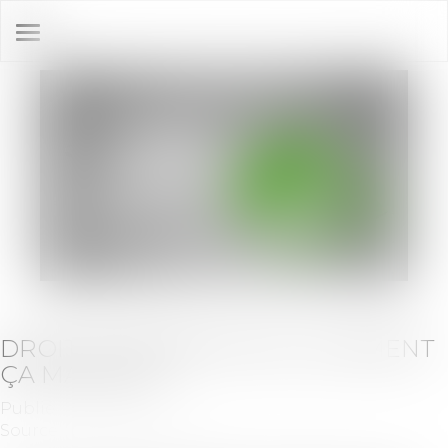
Ouvrir
le
menu
DROIT DE PRÉEMPTION: COMMENT
ÇA MARCHE?
Publié le :
29/12/2021
Source :
www.challenges.fr