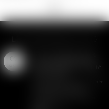
<<
<
...
122
123
124
125
126
127
128
...
>
>>
LES DERNIÈRES ACTUS
SAS : la violation d'une
05
clause de préemption
AOÛT
peut entraîner la nullité
de la cession
Les clauses de préemption insérées
dans les statuts d'une SAS
permettent aux associés de
contrôler l'entrée de nouveaux
actionnaires...