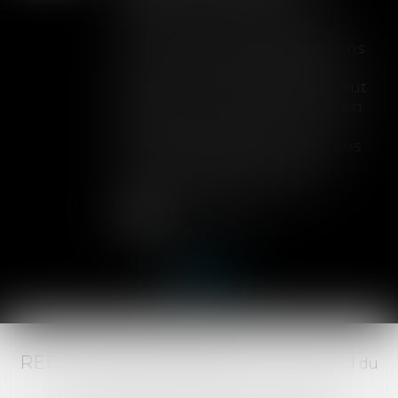
Lorsqu'un contrat d'assurance
limite sa garantie aux opérations
dont le coût n'excède pas un
certain montant, l'assuré ne peut
prétendre à la couverture de son
assureur s'il intervient sur un
chantier dépassant ce seuil sans
avoir obtenu l'extension de
garantie prévue au contrat...
Lire la suite
RED AVOCATS ASSOCIÉS -
20 Boulevard du
Jeu de Paume, 34000 MONTPELLIER -