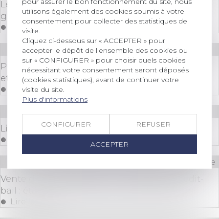
pour assurer le bon fonctionnement du site, nous
Le quitus donné au dirigeant par l’assemblée
utilisons également des cookies soumis à votre
générale ne l’exonère pas de sa responsabilité
consentement pour collecter des statistiques de
Lire la suite
visite.
Cliquez ci-dessous sur « ACCEPTER » pour
Droit commercial
/
Baux commerciaux
accepter le dépôt de l'ensemble des cookies ou
sur « CONFIGURER » pour choisir quels cookies
Pas de bail sans accord des parties sur la chose
nécessitant votre consentement seront déposés
et sur le prix
(cookies statistiques), avant de continuer votre
Lire la suite
visite du site.
Plus d'informations
Droit bancaire
CONFIGURER
REFUSER
Livret A : un meilleur taux dès le 1er août ?
Lire la suite
ACCEPTER
Droit immobilier
/
Cession et gestion d'immeuble
Vente d’un immeuble à une société de crédit-
bail : étalement de la plus-value de cession
Lire la suite