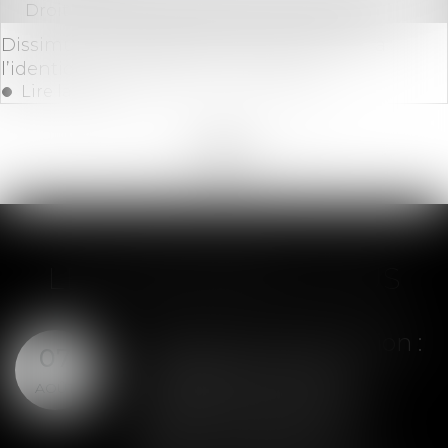
Droit immobilier
/
Droit de la construction
Dissimuler l’impossibilité de reconstruire à
l’identique constitue un vice caché
Lire la suite
<<
<
...
134
135
136
137
138
139
140
...
>
>>
LES DERNIÈRES ACTUS
Assurance construction :
07
le dépassement du
AOÛT
montant maximal
garanti peut exclure
toute couverture