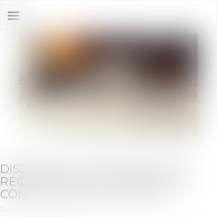
Ouvrir
le
menu
DISSIMULER L’IMPOSSIBILITÉ DE
RECONSTRUIRE À L’IDENTIQUE
CONSTITUE UN VICE CACHÉ
Publié le :
15/07/2021