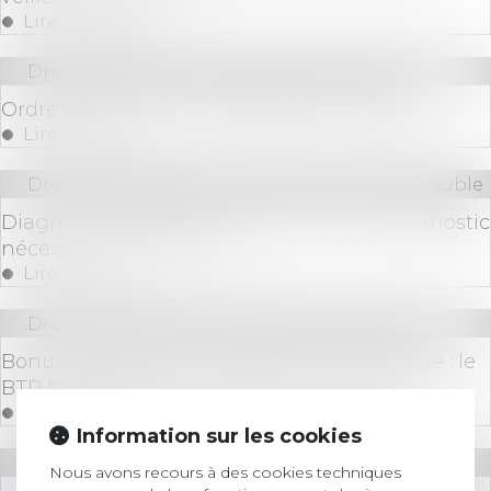
Lire la suite
Droit des sociétés
/
Procédures collectives
Ordre de virement et liquidation judiciaire
Lire la suite
Droit immobilier
/
Cession et gestion d'immeuble
Diagnostic Obligatoire Location : Quel diagnostic
nécessaire à la location ?
Lire la suite
Droit immobilier
/
Droit de la construction
Bonus-malus sur les contributions chômage : le
BTP fait-il partie des secteurs concernés ?
Lire la suite
Information sur les cookies
Droit des sociétés
Nous avons recours à des cookies techniques