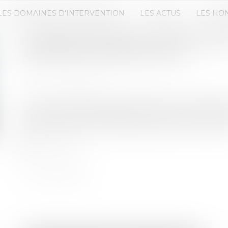
LES DOMAINES D'INTERVENTION
LES ACTUS
LES HO
LA DÉSIGNATION DU COMMISSAI
SOCIÉTÉS COMMERCIALES
Publié le :
24/12/2019
Source :
www.efl.fr
La loi Pacte (2019-486 du 22-5-2019) a profondéme
sociétés : les seuils de désignation des commissa
harmonisés pour toutes les sociétés commerciales
Lire la suite