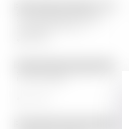
Droit immobilier
/
Copropriété
CJUE : contribution aux frais de
chauffage des parties communes
d’un immeuble détenu en
copropriété
Lire la suite
Droit des sociétés
/
Droit des sociétés commerciales et professionnelles
Vente d’un fonds de commerce : des
formalités allégées
Lire la suite
Droit immobilier
/
Droit de la construction