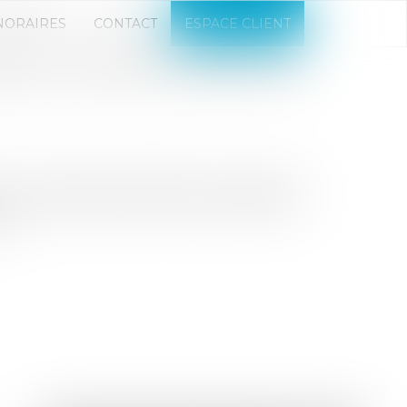
NORAIRES
CONTACT
ESPACE CLIENT
RE AUX COMPTES DANS LES
nt modifié l’audit légal des comptes des
ires aux comptes ont ainsi été relevés et
...