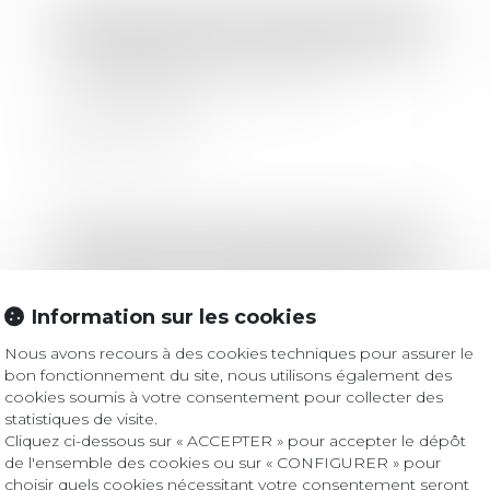
Droit des sociétés
/
Droit des sociétés commerciales et professionnelles
La désignation du commissaire aux
comptes dans les sociétés
commerciales
Lire la suite
Droit immobilier
/
Droit de la construction
Précisions en matière d’assurances
dommages-ouvrage refacturées
Information sur les cookies
Nous avons recours à des cookies techniques pour assurer le
Lire la suite
bon fonctionnement du site, nous utilisons également des
cookies soumis à votre consentement pour collecter des
statistiques de visite.
Cliquez ci-dessous sur « ACCEPTER » pour accepter le dépôt
de l'ensemble des cookies ou sur « CONFIGURER » pour
Droit immobilier
/
Cession et gestion d'immeuble
choisir quels cookies nécessitant votre consentement seront