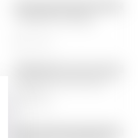
Droit des sociétés
/
Procédures collectives
Les liquidations judiciaires
simplifiées vont se multiplier
Lire la suite
Droit bancaire
Le Haut Conseil de stabilité freine les
banques concernant les crédits
immobiliers
Lire la suite
Droit des sociétés
/
Droit des sociétés commerciales et professionnelles