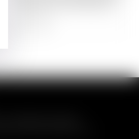
EIRL : action en inopposabilité de
l’affectation d’un bien au patrimoine
professionnel
Lire la suite
a nullité de la cession
és de contrôler l'entrée de nouveaux