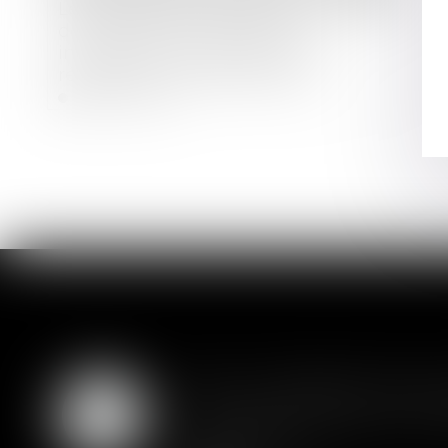
Les dispositions propres aux contrats
de construction de maison
individuelle n’imposant pas la
réception écrite des travaux,
n’empêchent pas une réception
Lire la suite
judiciaire
SAS : la violation d'un
05
Les clauses de préemption insér
AOÛT
actionnaires...