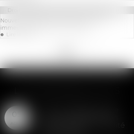
Droit immobilier
/
Droit de la construction
Nouvelles règles de rénovation pour les
immeubles de moyenne hauteur
Lire la suite
<<
<
...
187
188
189
190
191
192
193
...
>
>>
LES DERNIÈRES ACTUS
SAS : la violation d'une
05
clause de préemption
AOÛT
peut entraîner la nullité
de la cession