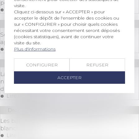
possible à la majorité dans la SAS ?
visite.
Lire la suite
Cliquez ci-dessous sur « ACCEPTER » pour
accepter le dépôt de l'ensemble des cookies ou
Droit bancaire
sur « CONFIGURER » pour choisir quels cookies
nécessitant votre consentement seront déposés
Sécurisation des données bancaires et
(cookies statistiques), avant de continuer votre
application mobile
visite du site.
Plus d'informations
Lire la suite
Droit immobilier
/
Droit de la construction
CONFIGURER
REFUSER
La sanction de démolition consécutive à la
ACCEPTER
nullité du contrat de construction est-elle
disproportionnée ?
Lire la suite
Droit bancaire
Les banques doivent lutter contre le
blanchiment
Lire la suite