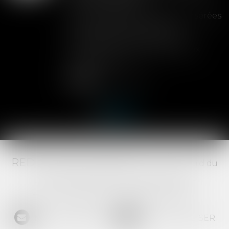
Les clauses de préemption insérées
dans les statuts d'une SAS
permettent aux associés de
contrôler l'entrée de nouveaux
actionnaires...
Lire la suite
RED AVOCATS ASSOCIÉS -
20 Boulevard du
Jeu de Paume, 34000 MONTPELLIER -
Tél :
04 67 29 68 34
-
Fax :
04 67 29 65 52
NOUS CONTACTER
NOUS LOCALISER