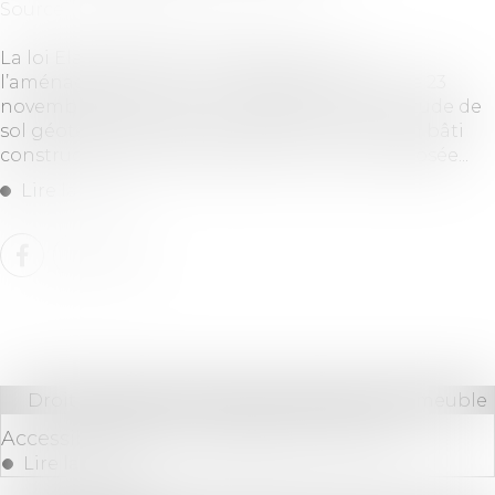
Source :
www.ledauphine.com
La loi Elan (Evolution du logement, de
l’aménagement et du numérique), adoptée le 23
novembre 2018, instaure l’obligation d’une étude de
sol géotechnique pour vendre un terrain non bâti
constructible, s’il est situé dans une zone exposée...
Lire la suite
Droit immobilier
/
Cession et gestion d'immeuble
Accessibilité des immeubles et loi ELAN
Lire la suite