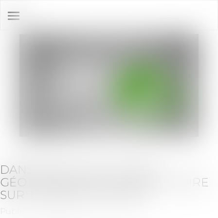
Ouvrir
le
menu
DANS QUELS CAS L'ÉTUDE
GÉOTECHNIQUE EST OBLIGATOIRE
SUR TERRAIN À VENDRE
Publié le :
11/06/2019