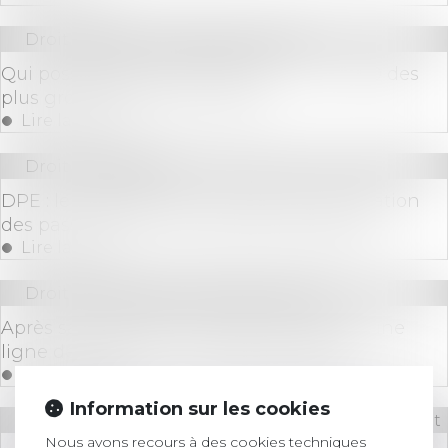
Droit bancaire
/
Cryptomonnaies
Qui possède le plus de Bitcoins ? Le top 10 des
plus gros détenteurs en 2024
Lire la suite
Droit immobilier
DPE : le calendrier de l'interdiction de location
des passoires thermiques bientôt adapté
Lire la suite
Droit des sociétés
/
Levées de fonds
Après sa levée de fonds, OpenAI obtient une
ligne de crédit de 4 milliards de dollars
Lire la suite
Information sur les cookies
Droit bancaire
/
Comptes et moyens de paiement
Nous avons recours à des cookies techniques