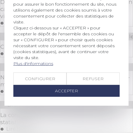
Devoir de vigilance et responsabilité bancaire en
pour assurer le bon fonctionnement du site, nous
cas d’anomalies apparentes dans les ordres de
utilisons également des cookies soumis à votre
virements
consentement pour collecter des statistiques de
visite.
Lire la suite
Cliquez ci-dessous sur « ACCEPTER » pour
accepter le dépôt de l'ensemble des cookies ou
Droit des sociétés
/
Droit des sociétés commerciale
sur « CONFIGURER » pour choisir quels cookies
nécessitant votre consentement seront déposés
CS3D : la FAQ de la Commission européenne
(cookies statistiques), avant de continuer votre
Lire la suite
visite du site.
Plus d'informations
Droit bancaire
/
Cryptomonnaies
NFT : tout savoir sur la nouvelle forme de crypto-
CONFIGURER
REFUSER
monnaie
ACCEPTER
Lire la suite
Droit immobilier
/
Droit de la construction
La construction neuve : données et études
statistiques
Lire la suite