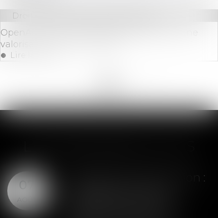
Droit des sociétés
/
Levées de fonds
OpenAI lève 6,6 milliards de dollars pour une
valorisation de 157 milliards
Lire la suite
<<
<
...
42
43
44
45
46
47
48
...
>
>>
LES DERNIÈRES ACTUS
Assurance construction :
07
le dépassement du
AOÛT
montant maximal
garanti peut exclure