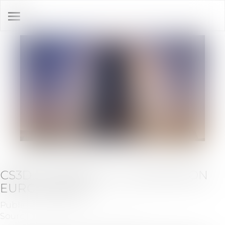
Ouvrir
le
menu
CS3D : LA FAQ DE LA COMMISSION
EUROPÉENNE
Publié le :
15/10/2024
Source :
formation.lefebvre-dalloz.fr