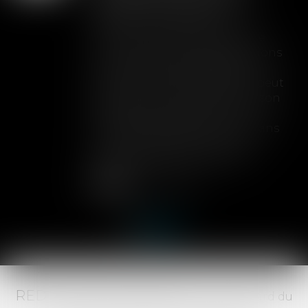
toute couverture
Lorsqu'un contrat d'assurance
limite sa garantie aux opérations
dont le coût n'excède pas un
certain montant, l'assuré ne peut
prétendre à la couverture de son
assureur s'il intervient sur un
chantier dépassant ce seuil sans
avoir obtenu l'extension de
garantie prévue au contrat...
Lire la suite
RED AVOCATS ASSOCIÉS -
20 Boulevard du