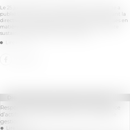
Le 25 juillet dernier, la Commission européenne a
publié une foire aux questions (F.A.Q) concernant la
directive sur le devoir de vigilance des entreprises en
matière de durabilité, dite « CS3D pour corporate
sustainability due diligence directive »...
Lire la suite
Droit des sociétés
/
Procédures collectives
Responsabilité du dirigeant pour insuffisance
d’actifs : la nécessaire preuve d’une faute de
gestion
Lire la suite