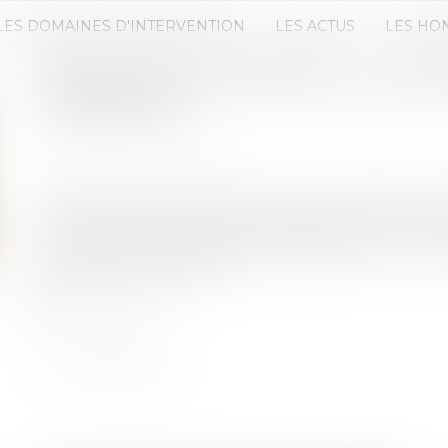
LES DOMAINES D'INTERVENTION
LES ACTUS
LES HO
CRÉER SON ENTREPRISE : LES DIS
CONNAÎTRE
Publié le :
28/04/2025
Source :
www.info.gouv.fr
Quel que soit votre parcours et votre profil, de 
soutenir dans l’aventure entrepreneuriale. Exo
financements ou dispositifs spécifiques : voici un 
créer votre entreprise...
Lire la suite