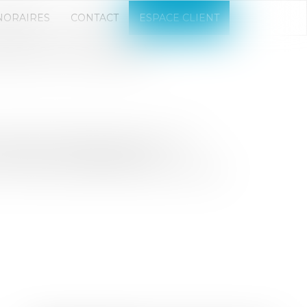
NORAIRES
CONTACT
ESPACE CLIENT
POSITIFS D’AIDE À
nombreuses aides existent pour vous
nérations, accompagnements,
tour d’horizon des leviers à activer pour