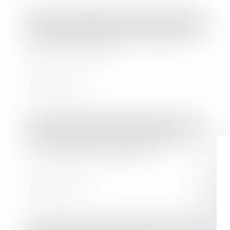
Droit des sociétés
/
Transmission d’entreprise
Créer son entreprise : les dispositifs
d’aide à connaître
Lire la suite
Droit des sociétés
/
Levées de fonds
La startup de puces réseau pour l’IA
nEye Systems lève 58 M$
Lire la suite