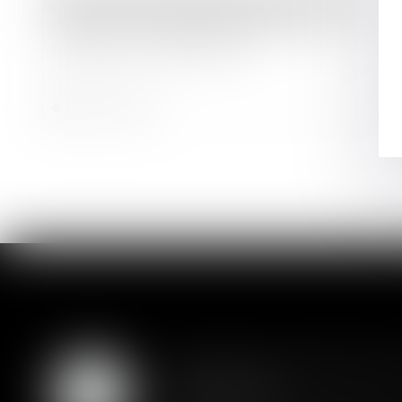
Droit bancaire
/
Cryptomonnaies
Crypto : La Fed pourrait assouplir les
règles pour les banques
Lire la suite
Assurance constructio
07
couverture