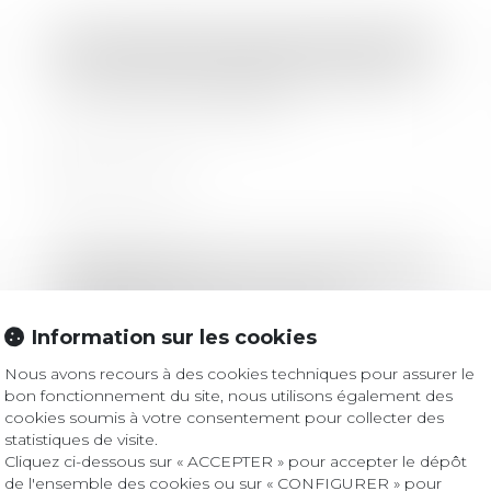
Droit immobilier
/
Droit de la construction
Vous louez un logement en LMNP ?
Voici ce qu'il faut retenir
Lire la suite
Droit bancaire
Nullité du contrat principal : la
restitution du prêt incombe à
Information sur les cookies
l’emprunteur !
Nous avons recours à des cookies techniques pour assurer le
bon fonctionnement du site, nous utilisons également des
Lire la suite
cookies soumis à votre consentement pour collecter des
statistiques de visite.
Cliquez ci-dessous sur « ACCEPTER » pour accepter le dépôt
de l'ensemble des cookies ou sur « CONFIGURER » pour