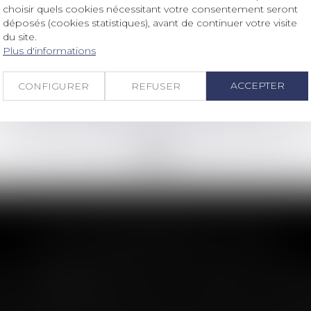
Droit des sociétés
/
Droit des sociétés commerciales et professionnelles
choisir quels cookies nécessitant votre consentement seront
Compte courant et paiement indu :
déposés (cookies statistiques), avant de continuer votre visite
l'encadrement strict de la Cour de
du site.
Plus d'informations
cassation
Lire la suite
ACCEPTER
CONFIGURER
REFUSER
<<
<
...
22
23
24
25
26
27
28
...
>
>>
LES DERNIÈRES ACTUS
n : le dépassement du montant maxima