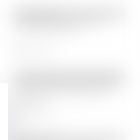
Droit des sociétés
Dispositif d'activité partielle de
longue durée rebond
Lire la suite
Droit des sociétés
/
Transmission d’entreprise
Plan Transmission TPE : un panel de
solutions pour les cédants et les
repreneurs
Lire la suite