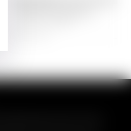
Droit immobilier
Clause de non-recours : pas
d’exonération de l’obligation de
délivrance du bailleur
Lire la suite
l garanti peut exclure toute