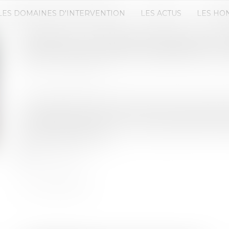
LES DOMAINES D'INTERVENTION
LES ACTUS
LES HO
COVID-19 : LA FERMETURE DES
2020 ASSIMILÉE À LA PERTE DU 
Publié le :
09/02/2021
Source :
www.efl.fr
L'impossibilité d'exploiter les lieux loués en ra
pendant le premier confinement est assimilable à
l'article 1722 du Code civil. Le locataire est donc l
durant cette période...
Lire la suite