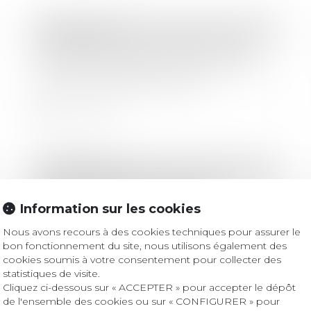
Droit bancaire
Devoir de conseil de la banque en
assurance groupe : 5 ans pour agir à
partir du refus de garantie
Lire la suite
Droit bancaire
La responsabilité du banquier
prêteur et le dispositif Pinel
Information sur les cookies
Nous avons recours à des cookies techniques pour assurer le
bon fonctionnement du site, nous utilisons également des
Lire la suite
cookies soumis à votre consentement pour collecter des
statistiques de visite.
Cliquez ci-dessous sur « ACCEPTER » pour accepter le dépôt
de l'ensemble des cookies ou sur « CONFIGURER » pour