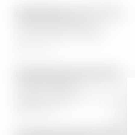
Droit des sociétés
Covid-19 : la fermeture des
commerces au printemps 2020
assimilée à la perte du local loué
Lire la suite
Droit des sociétés
/
Droit des sociétés commerciales et professionnelles
L'avance en compte
courant consentie par un
actionnaire minoritaire n'est pas une
opération courante
Lire la suite