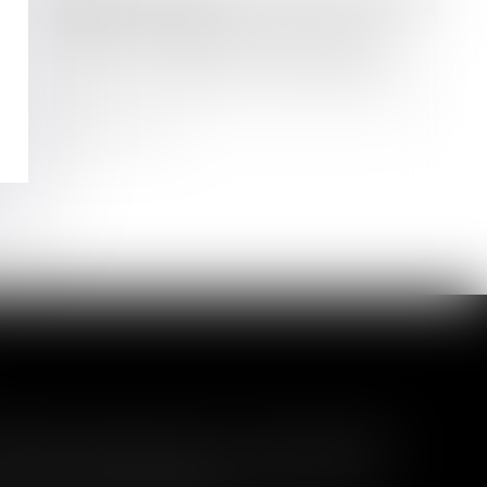
Droit des sociétés
Chefs d’entreprise mariés sous la
PAA : « coup d’arrêt » sur la clause
d’exclusion des biens professionnels
Lire la suite
té fait obstacle à son extension
 procédure de liquidation judiciaire à une