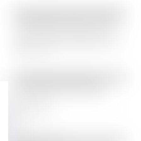
Droit immobilier
/
Droit de la construction
Responsabilité solidaire du maître
d'ouvrage et des constructeurs après
le prononcé de la réception des
travaux : quels en sont les contours ?
Lire la suite
Droit immobilier
/
Copropriété
L'Assemblée Générale à distance,
nouveau serpent de mer de la
copropriété
Lire la suite