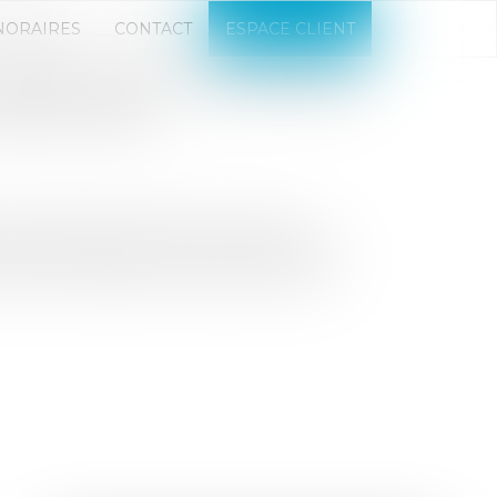
NORAIRES
CONTACT
ESPACE CLIENT
 COMMERCES AU PRINTEMPS
LOCAL LOUÉ
ison de la fermeture des commerces
 la perte fortuite du local prévue par
ibéré de l'obligation de payer le loyer