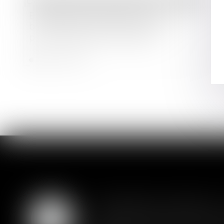
Droit des sociétés
/
Procédures collectives
Entreprises en difficulté : les
banques donnent plus de temps
pour rembourser les crédits
Lire la suite
Liquidation judiciaire 
07
L'adoption définitive d'un plan 