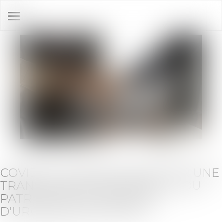
Ouvrir
le
menu
COVID-19 : COMMENT RÉALISER UNE
TRANSMISSION UNIVERSELLE DU
PATRIMOINE EN PÉRIODE
D'URGENCE SANITAIRE ?