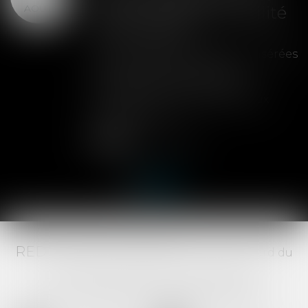
AOÛT
peut entraîner la nullité
de la cession
Les clauses de préemption insérées
dans les statuts d'une SAS
permettent aux associés de
contrôler l'entrée de nouveaux
actionnaires...
Lire la suite
RED AVOCATS ASSOCIÉS -
20 Boulevard du
Jeu de Paume, 34000 MONTPELLIER -
Tél :
04 67 29 68 34
-
Fax :
04 67 29 65 52