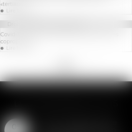
«tertiaire»
Lire la suite
Droit immobilier
/
Copropriété
Covid-19 : une nouvelle ordonnance pour les
copropriétés
Lire la suite
<<
<
...
167
168
169
170
171
172
173
...
>
>>
LES DERNIÈRES ACTUS
SAS : la violation d'une
05
clause de préemption