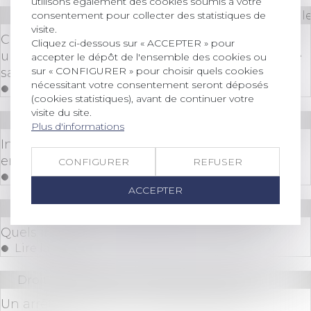
utilisons également des cookies soumis à votre
consentement pour collecter des statistiques de
Droit des sociétés
/
Droit des sociétés commerciale
visite.
Covid-19 : Comment réaliser une transmission
Cliquez ci-dessous sur « ACCEPTER » pour
universelle du patrimoine en période d'urgence
accepter le dépôt de l'ensemble des cookies ou
sur « CONFIGURER » pour choisir quels cookies
sanitaire ?
nécessitant votre consentement seront déposés
Lire la suite
(cookies statistiques), avant de continuer votre
visite du site.
Droit commercial
/
Baux commerciaux
Plus d'informations
Interdiction de pose d’enseignes commerciales
en façade par le règlement de copropriété
CONFIGURER
REFUSER
Lire la suite
ACCEPTER
Droit des sociétés
/
Procédures collectives
Quels intérêts au redressement judiciaire ?
Lire la suite
Droit immobilier
/
Droit de la construction
Un arrêté publié pour la réglementation