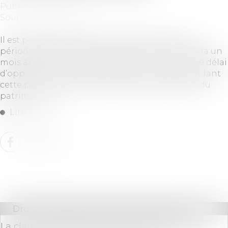
Publié le :
20/05/2020
Source :
www.efl.fr
Il est possible de réaliser une TUP pendant la «
période juridiquement protégée », qui s’achèvera un
mois après la fin de l’état d’urgence sanitaire. Le délai
d’opposition des créanciers étant prorogé pendant
cette période, quand se réalise la transmission du
patrimoine...
Lire la suite
Droit immobilier
/
Droit de la construction
La clause de l’acte de vente qui a pour effet