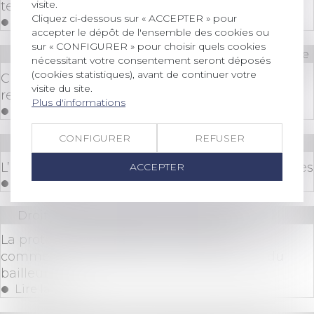
visite.
tenue loin de son siège
Cliquez ci-dessous sur « ACCEPTER » pour
Lire la suite
accepter le dépôt de l'ensemble des cookies ou
sur « CONFIGURER » pour choisir quels cookies
Droit immobilier
/
Cession et gestion d'immeuble
nécessitant votre consentement seront déposés
(cookies statistiques), avant de continuer votre
Copropriétés : comment installer des bornes de
visite du site.
recharge électrique ?
Plus d'informations
Lire la suite
CONFIGURER
REFUSER
Droit bancaire
L’insaisissabilité des biens des banques centrales
ACCEPTER
Lire la suite
Droit commercial
/
Baux commerciaux
La protection statutaire du locataire
commerçant mise à mal en cas de faillite du
bailleur !
Lire la suite