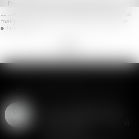
Droit des sociétés
/
Procédures collectives
La cotisation foncière est payable à l’échéance
malgré la procédure collective de l’entreprise
Lire la suite
<<
<
...
138
139
140
141
142
143
144
...
>
>>
LES DERNIÈRES ACTUS
SAS : la violation d'une
05
clause de préemption
AOÛT
peut entraîner la nullité
de la cession