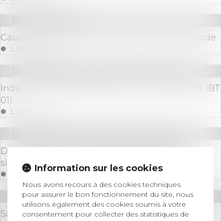
Droit des sociétés
Cautionnement : pas de nullité en cas de fraude
Lire la suite
Droit immobilier
/
Droit de la construction
Indice national du bâtiment tous corps d'état (BT
01)
Lire la suite
Droit des sociétés
/
Procédures collectives
Dette Covid : vers une procédure judiciaire
simplifiée pour les TPE/PME en difficulté
Information sur les cookies
Lire la suite
Nous avons recours à des cookies techniques
pour assurer le bon fonctionnement du site, nous
Droit des sociétés
utilisons également des cookies soumis à votre
Sauf abus, une assemblée de SARL peut être
consentement pour collecter des statistiques de