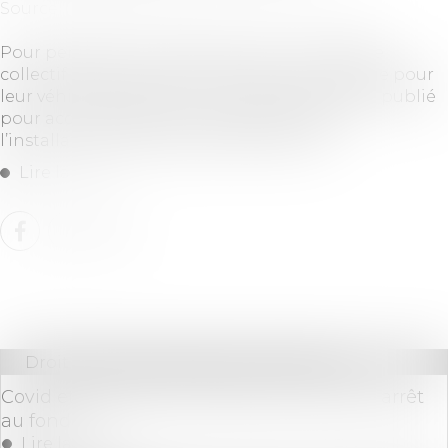
Source :
impact-immo-paris.monsitemedia.fr
Pour permettre aux habitants d’un immeuble
collectif d’avoir accès à une borne de recharge pour
leur véhicule électrique, un guide vient d’être publié
pour accompagner les copropriétés dans
l’installation de ce type d’infrastructure...
Lire la suite
Droit commercial
/
Baux commerciaux
Covid et perte de la chose louée : premier arrêt
au fond
Lire la suite