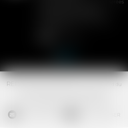
Les clauses de préemption insérées
dans les statuts d'une SAS
permettent aux associés de
contrôler l'entrée de nouveaux
actionnaires...
Lire la suite
RED AVOCATS ASSOCIÉS -
20 Boulevard du
Jeu de Paume, 34000 MONTPELLIER -
Tél :
04 67 29 68 34
-
Fax :
04 67 29 65 52
NOUS CONTACTER
NOUS LOCALISER