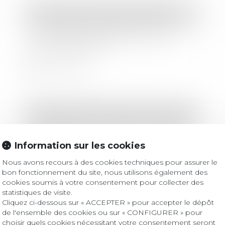
Droit immobilier
/
Baux d'habitation
La résiliation judiciaire d'un bail n'est
pas soumise à la délivrance d'un
commandement
Lire la suite
Droit immobilier
/
Droit de la construction
Antigaspi et construction : quand les
matériaux peuvent-être réutilisés
Information sur les cookies
Nous avons recours à des cookies techniques pour assurer le
Lire la suite
bon fonctionnement du site, nous utilisons également des
cookies soumis à votre consentement pour collecter des
statistiques de visite.
Cliquez ci-dessous sur « ACCEPTER » pour accepter le dépôt
de l'ensemble des cookies ou sur « CONFIGURER » pour
Droit bancaire
choisir quels cookies nécessitant votre consentement seront