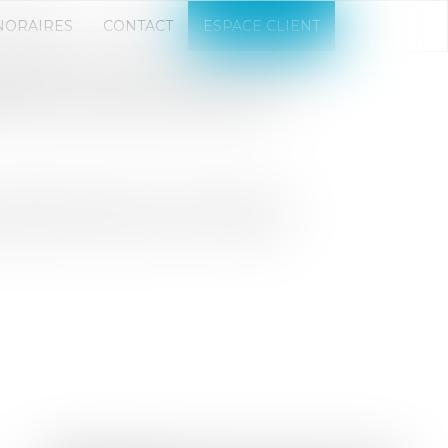
NORAIRES
CONTACT
ESPACE CLIENT
SCRIPTION DE L’ACTION
RE LE SOUS-TRAITANT
la détermination de la prescription
subis par des tiers à un contrat de