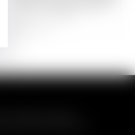
Contrat de rénovation et prescription
de l’action en réparation des tiers
contre le sous-traitant
Lire la suite
a nullité de la cession
és de contrôler l'entrée de nouveaux