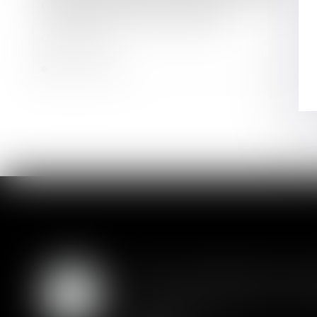
Covid 19 : Paiement des loyers
commerciaux et des factures
d'énergie ?
Lire la suite
SAS : la violation d'un
05
Les clauses de préemption insér
AOÛT
actionnaires...