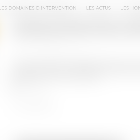
LES DOMAINES D'INTERVENTION
LES ACTUS
LES HO
CONTRAT DE RÉNOVATION ET PRE
EN RÉPARATION DES TIERS CONT
Publié le :
18/03/2020
Source :
www.juridiconline.com
La Cour de cassation apporte des précisions sur 
applicable à l’action en réparation de préjudices 
rénovation, contre le sous-traitant...
Lire la suite