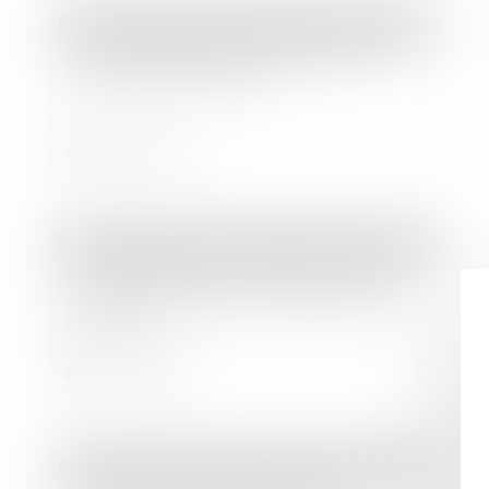
Droit des sociétés
/
Droit des sociétés commerciales et professionnelles
Les assemblées générales dans le
contexte du Covid-19
Lire la suite
Droit des sociétés
/
Procédures collectives
Contestation de créance et action
en reconnaissance de cessation de
paiement
Lire la suite
Droit des sociétés
/
Droit des sociétés commerciales et professionnelles