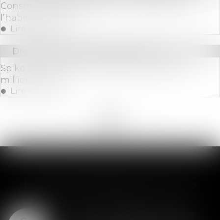
Construction et habitation : rénovation de
l’habitat dégradé
Lire la suite
Droit des sociétés
/
Levées de fonds
Spiko annonce une levée de fonds de 18,5
millions d'euros
Lire la suite
<<
<
...
10
11
12
13
14
15
16
...
>
>>
LES DERNIÈRES ACTUS
SAS : la violation d'une