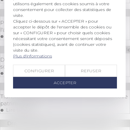
utilisons également des cookies soumis à votre
consentement pour collecter des statistiques de
Droit immobilier
/
Droit de la propriété
visite.
Cliquez ci-dessous sur « ACCEPTER » pour
Propriétaires : comment vous assurer de
accepter le dépôt de l'ensemble des cookies ou
l'authenticité des justificatifs de revenus ?
sur « CONFIGURER » pour choisir quels cookies
Lire la suite
nécessitant votre consentement seront déposés
(cookies statistiques), avant de continuer votre
Droit des sociétés
/
Droit des sociétés commerciale
visite du site.
Plus d'informations
Directive relative à l’amélioration du droit des
sociétés à l’ère numérique
CONFIGURER
REFUSER
Lire la suite
ACCEPTER
Droit des sociétés
/
Transmission d’entreprise
Transmission d'entreprises : mise en perspective
patrimoniale
Lire la suite
Droit immobilier
/
Droit de la construction