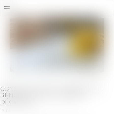
Ouvrir
le
menu
CONSTRUCTION ET HABITATION :
RÉNOVATION DE L’HABITAT
DÉGRADÉ
Publié le :
25/07/2025