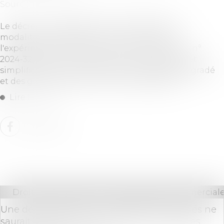
Source :
www.maisondescommunes85.fr
Le décret n° 2025-618 du 7 juillet 2025 fixe les
modalités pratiques de mise en œuvre de
l'expérimentation prévue à l'article 12 de la loi n°
2024-322 du 9 avril 2024 portant accélération et
simplification de la rénovation de l'habitat dégradé
et des grandes opérations d'aménagement...
Lire la suite
Droit des sociétés
/
Droit des sociétés commerciale
Une décision prise à la majorité des associés ne
saurait valablement se substituer aux règles