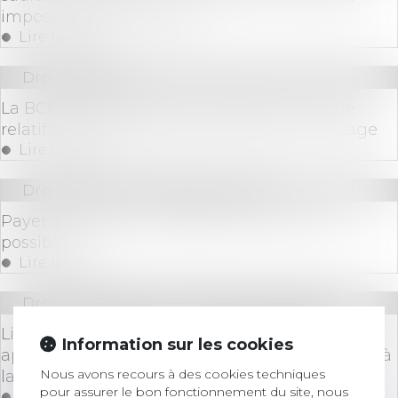
imposées par les statuts
Lire la suite
Droit bancaire
La BCE établit la version finale de son guide
relatif à l’externalisation des services en nuage
Lire la suite
Droit bancaire
/
Cryptomonnaies
Payer son loyer en Cryptomonnaie : est-ce
possible?
Lire la suite
Droit des sociétés
/
Procédures collectives
Liquidation judiciaire : le paiement effectué
Information sur les cookies
après le jugement d’ouverture est inopposable à
Nous avons recours à des cookies techniques
la procédure !
pour assurer le bon fonctionnement du site, nous
Lire la suite