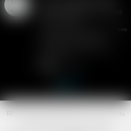
05
clause de préemption
AOÛT
peut entraîner la nullité
de la cession
Les clauses de préemption insérées
dans les statuts d'une SAS
permettent aux associés de
contrôler l'entrée de nouveaux
actionnaires...
Lire la suite
RED AVOCATS ASSOCIÉS -
20 Boulevard du
Jeu de Paume, 34000 MONTPELLIER -