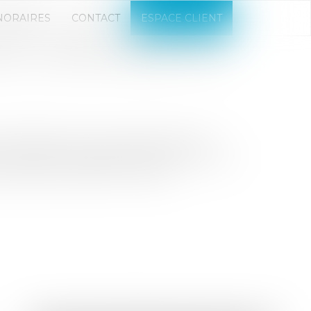
NORAIRES
CONTACT
ESPACE CLIENT
UT IL ÊTRE INTERDIT AUX
ndividuelle, vous ne pouvez pas vous
sites lors des appels de fonds, réunions
respecter jusqu’à la livraison...