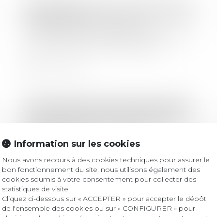
Droit bancaire
Responsabilité du banquier
présentateur du chèque comportant
les noms de deux bénéficiaires
Lire la suite
Droit immobilier
/
Droit de la construction
Exhaussement du sol et infraction
pénale au titre du Code de
Information sur les cookies
l’urbanisme
Nous avons recours à des cookies techniques pour assurer le
Lire la suite
bon fonctionnement du site, nous utilisons également des
cookies soumis à votre consentement pour collecter des
statistiques de visite.
Cliquez ci-dessous sur « ACCEPTER » pour accepter le dépôt
Droit des sociétés
/
Droit des sociétés commerciales et professionnelles
de l'ensemble des cookies ou sur « CONFIGURER » pour