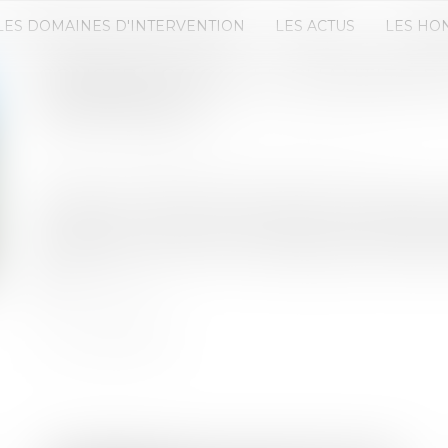
LES DOMAINES D'INTERVENTION
LES ACTUS
LES HO
CONSTRUCTION : LE CHANTIER PE
ACHETEURS ?
Publié le :
19/02/2020
Source :
actualite.seloger-construire.com
Pendant la construction de votre future maison i
rendre sur le chantier comme bon vous semble. Vi
de chantier… le point sur les règles que vous devez 
Lire la suite