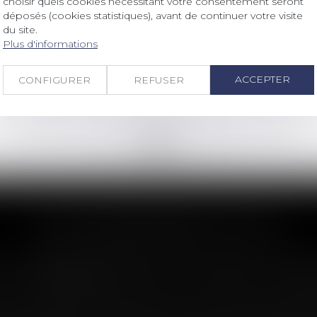
choisir quels cookies nécessitant votre consentement seront
SARL : Gérance bicéphale et
déposés (cookies statistiques), avant de continuer votre visite
révocation de l’un des gérants pour
du site.
juste motif
Plus d'informations
Lire la suite
ACCEPTER
CONFIGURER
REFUSER
<<
<
...
174
175
176
177
178
179
180
...
>
>>
LES DERNIÈRES ACTUS
n : le dépassement du montant maxima
imite sa garantie aux opérations dont le coût n'excède