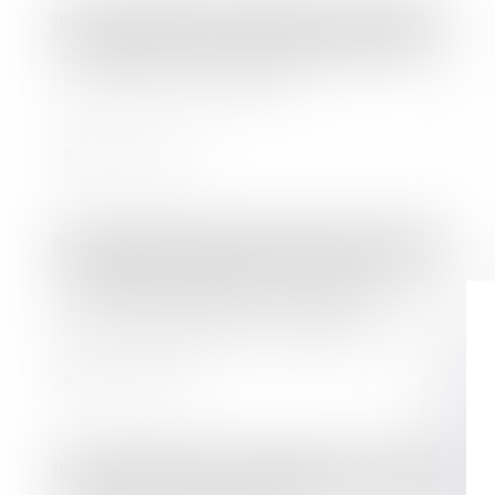
Droit immobilier
/
Droit de la construction
Construction : le chantier peut il être
interdit aux acheteurs ?
Lire la suite
Droit des sociétés
/
Procédures collectives
Liquidation judiciaire : une fois
autorisée, l’offre d’achat de gré à gré
d’un immeuble est irrévocable
Lire la suite
Droit immobilier
/
Copropriété