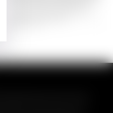
Recours entre « Constructeurs » : la
Cour de cassation tranche sur la
question de la durée et du point de
départ de la prescription
Lire la suite
l garanti peut exclure toute
 pas un certain montant, l'assuré ne peut