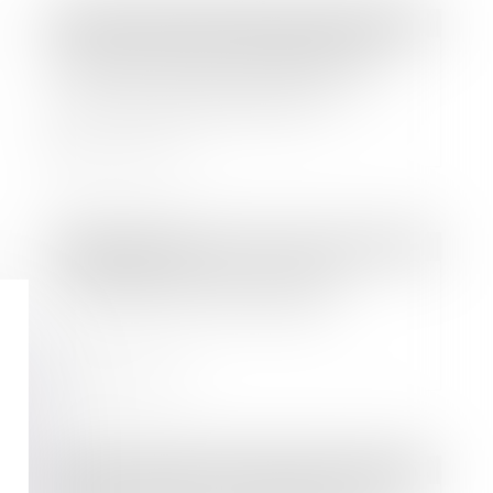
Droit commercial
/
Baux commerciaux
Bail commercial : assignation en
nullité du congé et en paiement
d’une indemnité d’éviction
Lire la suite
Droit bancaire
La fixation des taux de crédit
immobilier par les banques
Lire la suite
Droit immobilier
/
Droit de la construction