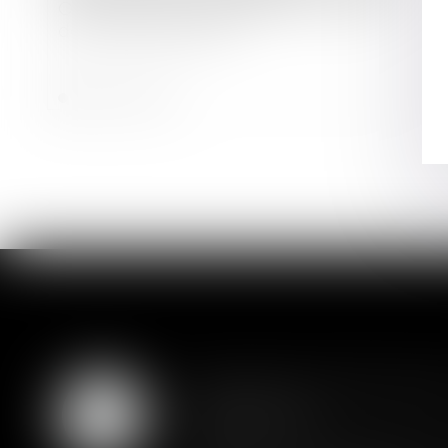
Ordonnance « copropriété » : projet
de loi de ratification
Lire la suite
Assurance constructio
07
couverture
AOÛT
Lorsqu'un contrat d'assurance l