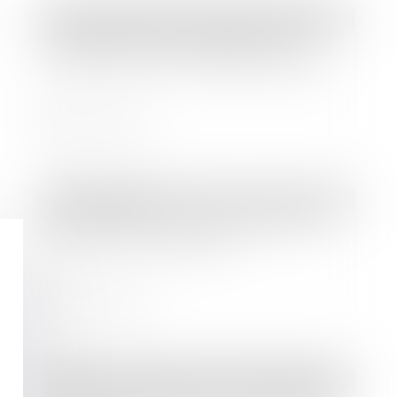
Droit immobilier
/
Droit de la construction
Réglementation applicable à la
construction d'un abri démontable
Lire la suite
Droit bancaire
Vers une levée à 50€ du plafond du
paiement sans contact
Lire la suite
Droit des sociétés
/
Droit des sociétés commerciales et professionnelles