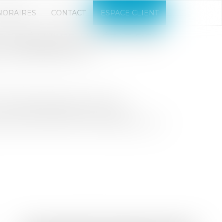
NORAIRES
CONTACT
ESPACE CLIENT
 DE RÉALISER UN ÉTAT DES
L COMMERCIAL ?
com
n indispensables ne sont plus
certains motifs déterminés sont
s lieux d'entrée d'un local professionnel...