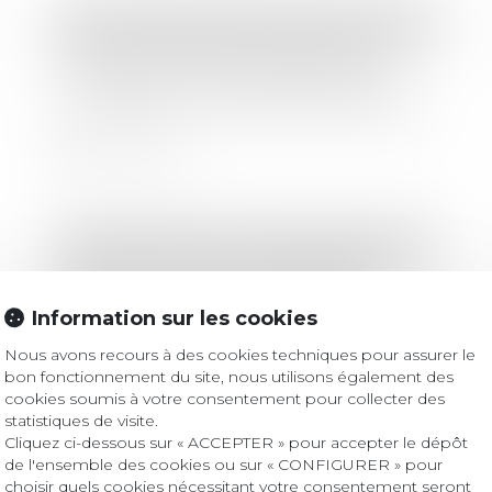
Droit des sociétés
/
Procédures collectives
Non-recouvrement de créances
intragroupe : la faillite personnelle
du dirigeant n'est pas systématique
Lire la suite
Droit des sociétés
/
Droit des sociétés commerciales et professionnelles
Confinement : est-il possible de
réaliser un état des lieux d'entrée
Information sur les cookies
pour un local commercial ?
Nous avons recours à des cookies techniques pour assurer le
Lire la suite
bon fonctionnement du site, nous utilisons également des
cookies soumis à votre consentement pour collecter des
statistiques de visite.
Cliquez ci-dessous sur « ACCEPTER » pour accepter le dépôt
de l'ensemble des cookies ou sur « CONFIGURER » pour
Droit immobilier
/
Baux d'habitation
choisir quels cookies nécessitant votre consentement seront