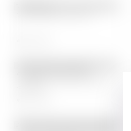
Droit bancaire
Vers la création d'un livret C ?
Lire la suite
Droit immobilier
/
Copropriété
Copropriété : le terrain sans
propriétaire certain devient partie
commune
Lire la suite
Droit des sociétés
/
Procédures collectives