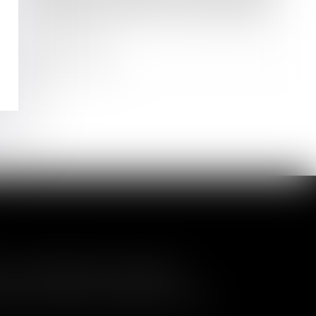
La radiation d’office d’une société du
RCS ne met pas fin aux fonctions de
son gérant
Lire la suite
a nullité de la cession
és de contrôler l'entrée de nouveaux