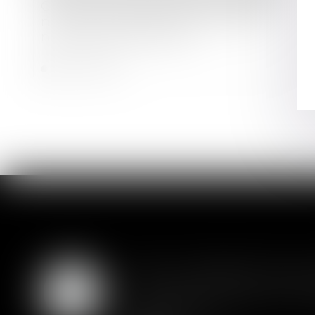
Covid-19 : les entreprises en difficulté
ne peuvent être poursuivies si elles
ne paient pas leur loyer
Lire la suite
SAS : la violation d'un
05
Les clauses de préemption insér
AOÛT
actionnaires...