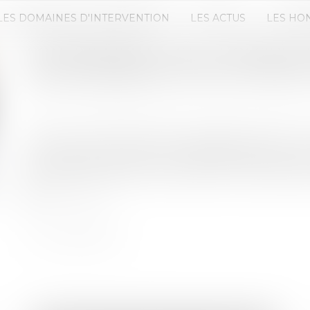
LES DOMAINES D'INTERVENTION
LES ACTUS
LES HO
CONFINEMENT : EST-IL POSSIBLE
LIEUX D'ENTRÉE POUR UN LOCA
Publié le :
22/04/2020
Source :
actualites-bureaux-commerces.seloger.
Face à la crise du COVID-19, les déplacements no
autorisés. Par exception, les déplacements pour 
autorisés par décret, mais qu'en est-il de l'état de
Lire la suite