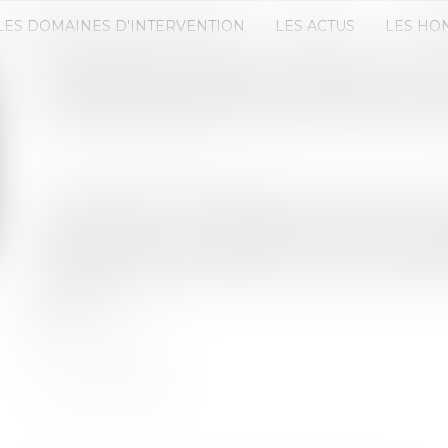
LES DOMAINES D'INTERVENTION
LES ACTUS
LES HO
COMMENT FAIRE SURVIVRE LA C
UNE OPÉRATION DE FUSION-ACQU
Publié le :
09/11/2023
Source :
www.entreprendre.fr
Toutefois, elles ne doivent pas se concentrer u
Il est important de viser également une croissan
organique sera une information utile pour oriente
l’entreprise acquise présente un taux plus élevé 
à l’imiter...
Lire la suite