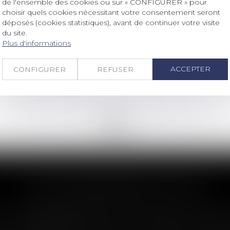
de l'ensemble des cookies ou sur « CONFIGURER » pour
Droit immobilier
/
Droit de la construction
choisir quels cookies nécessitant votre consentement seront
déposés (cookies statistiques), avant de continuer votre visite
Construction sur le terrain d’autrui :
du site.
le remboursement du constructeur
Plus d'informations
ne dépend pas de son éviction
préalable
ACCEPTER
CONFIGURER
REFUSER
Lire la suite
<<
<
...
70
71
72
73
74
75
76
...
>
>>
LES DERNIÈRES ACTUS
n : le dépassement du montant maxima