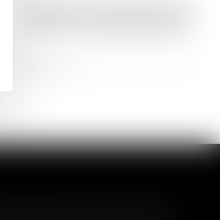
Droit immobilier
/
Baux d'habitation
Etat des lieux : conditions du partage
des frais du commissaire de justice
Lire la suite
l garanti peut exclure toute