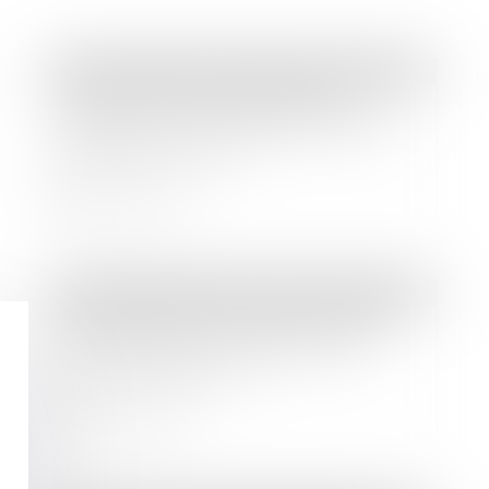
Droit des sociétés
/
Transmission d’entreprise
Transmission d’entreprise aux
proches : vers un renforcement de
l’abattement fiscal
Lire la suite
Droit des sociétés
/
Fusions et acquisitions
Comment faire survivre la culture
d'entreprise à une opération de
fusion-acquisition ?
Lire la suite