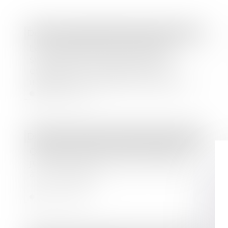
Droit commercial
/
Baux commerciaux
Le non-respect des conditions
suspendant la clause résolutoire
emporte son acquisition, peu
importe la mauvaise foi du bailleur
Lire la suite
Droit des sociétés
/
Procédures collectives
Quand la procédure de liquidation
judiciaire d’une société est étendue
à son dirigeant
Lire la suite