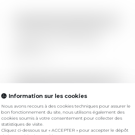
Droit des sociétés
/
Levées de fonds
Numalis lève 5 millions d’euros pour
ses solutions de validation des
algorithmes d'IA par méthode
formelle
Lire la suite
Droit bancaire
/
Cryptomonnaies
Crypto-actifs : recommandations de
Information sur les cookies
l'ESMA pour MiCA
Nous avons recours à des cookies techniques pour assurer le
bon fonctionnement du site, nous utilisons également des
Lire la suite
cookies soumis à votre consentement pour collecter des
statistiques de visite.
Cliquez ci-dessous sur « ACCEPTER » pour accepter le dépôt