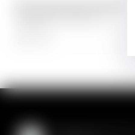
Droit commercial
/
Baux commerciaux
Bail commercial : Avenant et
réputation non écrite de la clause
d'indexation
Lire la suite
Assurance constructio
07