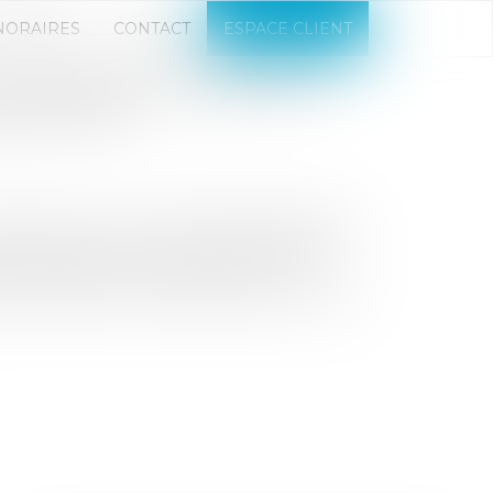
NORAIRES
CONTACT
ESPACE CLIENT
ULTURE D'ENTREPRISE À
ISITION ?
niquement sur cet axe de développement.
ce organique. Et ce taux de croissance
r les actions post-acquisition. Si
que l’acheteur, ce dernier peut chercher