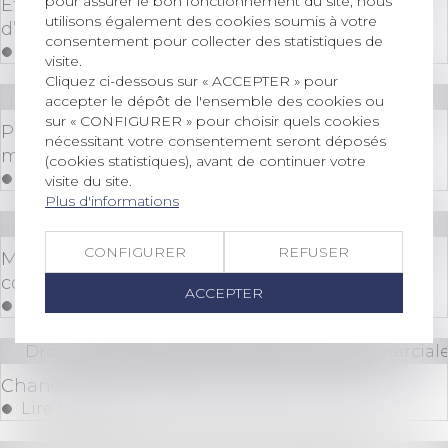
pour assurer le bon fonctionnement du site, nous
Étendue de l’obligation de payer les échéances
utilisons également des cookies soumis à votre
d’un prêt cautionné
consentement pour collecter des statistiques de
Lire la suite
visite.
Cliquez ci-dessous sur « ACCEPTER » pour
Droit immobilier
/
Droit de la construction
accepter le dépôt de l'ensemble des cookies ou
sur « CONFIGURER » pour choisir quels cookies
Poursuite de la simplification des règles en
nécessitant votre consentement seront déposés
matière de construction
(cookies statistiques), avant de continuer votre
Lire la suite
visite du site.
Plus d'informations
Droit bancaire
CONFIGURER
REFUSER
Modalités de saisine du juge d'instruction par la
commission de surendettement
ACCEPTER
Lire la suite
Droit des sociétés
/
Droit des sociétés commerciale
Changement d'adresse d'un associé de SCI
Lire la suite