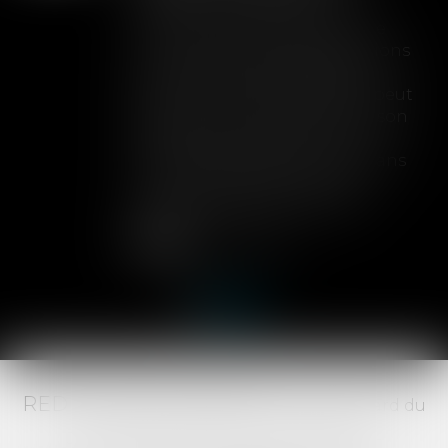
Lorsqu'un contrat d'assurance
limite sa garantie aux opérations
dont le coût n'excède pas un
certain montant, l'assuré ne peut
prétendre à la couverture de son
assureur s'il intervient sur un
chantier dépassant ce seuil sans
avoir obtenu l'extension de
garantie prévue au contrat...
Lire la suite
RED AVOCATS ASSOCIÉS -
20 Boulevard du
Jeu de Paume, 34000 MONTPELLIER -