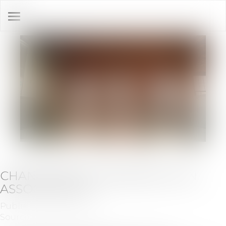
Ouvrir
le
menu
CHANGEMENT D'ADRESSE D'UN
ASSOCIÉ DE SCI
Publié le :
26/08/2019
Source :
blog.legalvision.fr