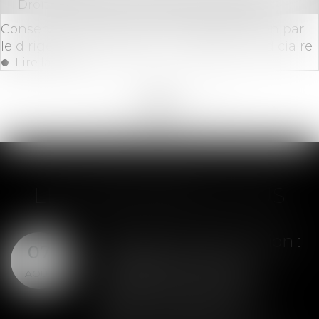
Droit des sociétés
/
Procédures collectives
Conservation du pouvoir de représentation par
le dirigeant d'entreprise en liquidation judiciaire
Lire la suite
<<
<
...
183
184
185
186
187
188
189
...
>
>>
LES DERNIÈRES ACTUS
Assurance construction :
07
le dépassement du
AOÛT
montant maximal
garanti peut exclure
toute couverture