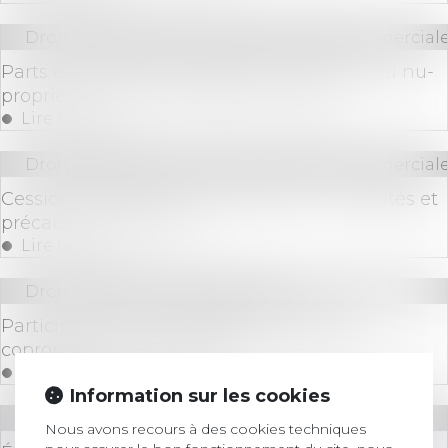
Droit des sociétés
/
Droit des sociétés commerciale
Parts ou actions démembrées : les droits du nu-
propriétaire et de l’usufruitier clarifiés
Lire la suite
Droit des sociétés
/
Droit des sociétés commerciale
Cession d'entreprise : Présentation, modalités et
précautions à prendre
Lire la suite
Droit immobilier
/
Copropriété
Participer à une assemblée générale de
copropriétaires à distance
Lire la suite
Information sur les cookies
Droit bancaire
Nous avons recours à des cookies techniques