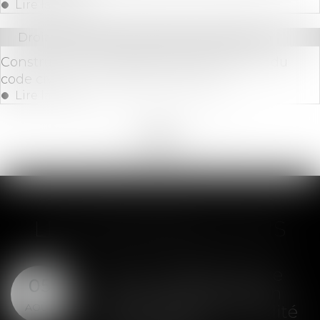
Lire la suite
Droit immobilier
/
Droit de la construction
Construction : le délai de l’article 1792-4-3 du
code civil est un délai de forclusion
Lire la suite
<<
<
...
136
137
138
139
140
141
142
...
>
>>
LES DERNIÈRES ACTUS
SAS : la violation d'une
05
clause de préemption
AOÛT
peut entraîner la nullité