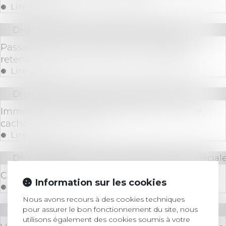
Lire la suite
Droit immobilier
/
Droit de la propriété
Passage pour cause d’enclave : le juge peut
retenir un tracé autre que celui demandé
Lire la suite
Droit immobilier
/
Droit de la construction
Immobilier : construire sans permis... un vice
caché en cas de vente !
Lire la suite
Droit des sociétés
/
Droit des sociétés commerciale
Champ d'application de l'interdiction de gérer
Information sur les cookies
Lire la suite
Nous avons recours à des cookies techniques
pour assurer le bon fonctionnement du site, nous
Droit bancaire
utilisons également des cookies soumis à votre