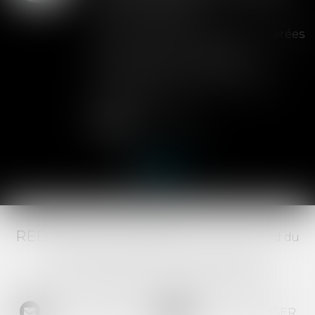
de la cession
Les clauses de préemption insérées
dans les statuts d'une SAS
permettent aux associés de
contrôler l'entrée de nouveaux
actionnaires...
Lire la suite
RED AVOCATS ASSOCIÉS -
20 Boulevard du
Jeu de Paume, 34000 MONTPELLIER -
Tél :
04 67 29 68 34
-
Fax :
04 67 29 65 52
NOUS CONTACTER
NOUS LOCALISER