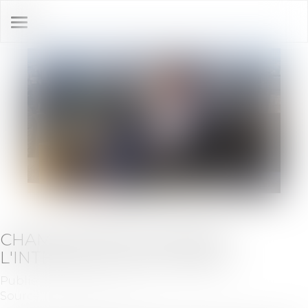
Ouvrir
le
menu
CHAMP D'APPLICATION DE
L'INTERDICTION DE GÉRER
Publié le :
29/06/2021
Source :
juridiconline.com