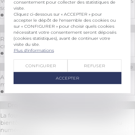
Votre carte bancaire a été volée ou perdue, quels
consentement pour collecter des statistiques de
sont vos droits ?
visite.
Cliquez ci-dessous sur « ACCEPTER » pour
Lire la suite
accepter le dépôt de l'ensemble des cookies ou
sur « CONFIGURER » pour choisir quels cookies
Droit des sociétés
/
Procédures collectives
nécessitant votre consentement seront déposés
(cookies statistiques), avant de continuer votre
Recevabilité de la réclamation à l’état des
visite du site.
créances exercée par un créancier
Plus d'informations
Lire la suite
CONFIGURER
REFUSER
Droit immobilier
/
Cession et gestion d'immeuble
Annonces immobilières, des amendes pour
ACCEPTER
mauvais élèves
Lire la suite
Droit des sociétés
La fourniture de l’extrait d’immatriculation
bientôt remplacée par la communication du
numéro RCS