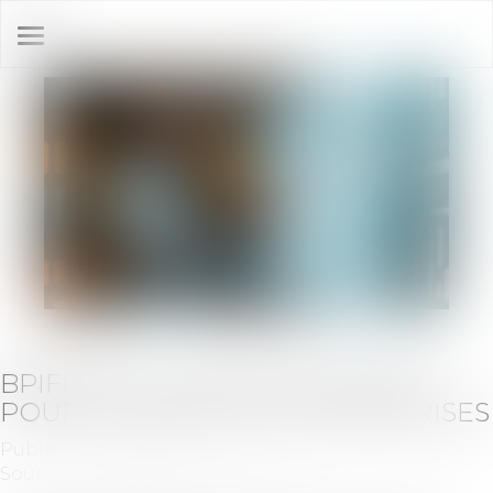
Ouvrir
le
menu
BPIFRANCE, L’EFFET DE LEVIER
POUR LA CRÉATION D’ENTREPRISES
Publié le :
12/05/2025
Source :
groupe-ecomedia.com