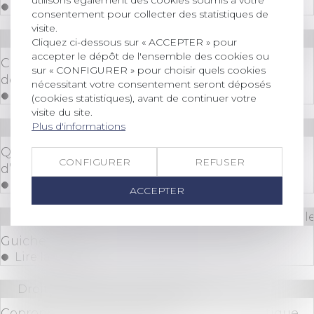
Lire la suite
consentement pour collecter des statistiques de
visite.
Droit immobilier
/
Droit de la construction
Cliquez ci-dessous sur « ACCEPTER » pour
accepter le dépôt de l'ensemble des cookies ou
Certificats d’économies d’énergie (CEE) : encore
sur « CONFIGURER » pour choisir quels cookies
des modifications à connaître
nécessitant votre consentement seront déposés
Lire la suite
(cookies statistiques), avant de continuer votre
visite du site.
Plus d'informations
Droit commercial
/
Baux commerciaux
Quand la bonne foi neutralise la clause
CONFIGURER
REFUSER
d’exploitation
Lire la suite
ACCEPTER
Droit des sociétés
/
Droit des sociétés commerciale
Guichet unique : les évolutions d'avril 2025
Lire la suite
Droit immobilier
/
Copropriété
Copropriété : pas de présomption automatique