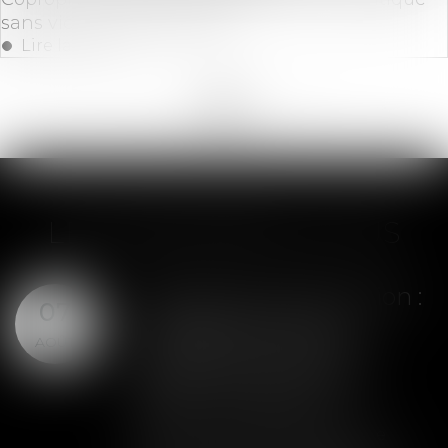
sans vice ou défaut établi
Lire la suite
<<
<
...
20
21
22
23
24
25
26
...
>
>>
LES DERNIÈRES ACTUS
Assurance construction :
07
le dépassement du
AOÛT
montant maximal
garanti peut exclure
toute couverture
Lorsqu'un contrat d'assurance