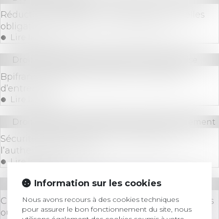
Réduction de capital : nouvelle taxe, nouvelles
obligations déclaratives et de paiement
Lire la suite
Droit des sociétés
/
Transmission d’entreprise
Bpifrance, l’effet de levier pour la création
d’entreprises
Lire la suite
Droit bancaire
/
Comptes et moyens de paiement
Sécurité des paiements - Tout savoir sur
l’authentification forte
Lire la suite
Information sur les cookies
Droit bancaire
/
Cryptomonnaies
Nous avons recours à des cookies techniques
Cryptomonnaies : penser à déclarer les comptes
pour assurer le bon fonctionnement du site, nous
ouverts à l’étranger
utilisons également des cookies soumis à votre