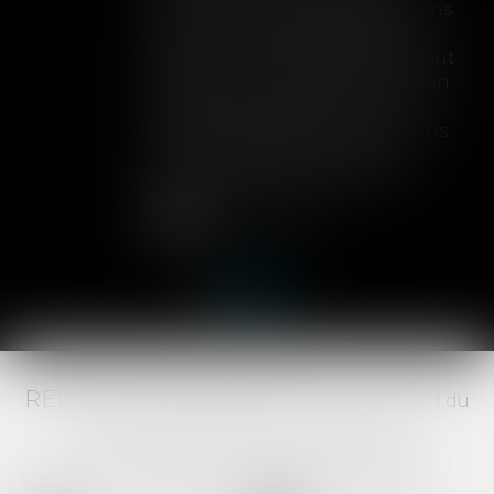
limite sa garantie aux opérations
dont le coût n'excède pas un
certain montant, l'assuré ne peut
prétendre à la couverture de son
assureur s'il intervient sur un
chantier dépassant ce seuil sans
avoir obtenu l'extension de
garantie prévue au contrat...
Lire la suite
RED AVOCATS ASSOCIÉS -
20 Boulevard du
Jeu de Paume, 34000 MONTPELLIER -
Tél :
04 67 29 68 34
-
Fax :
04 67 29 65 52