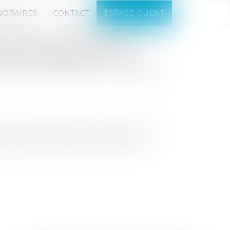
NORAIRES
CONTACT
ESPACE CLIENT
ANCE » : BLACKROCK
TRÉSORERIE DE 140
M ET REDÉFINIT L’AVENIR
e alors que BlackRock, le géant de la
s la tokenisation des actifs réels...