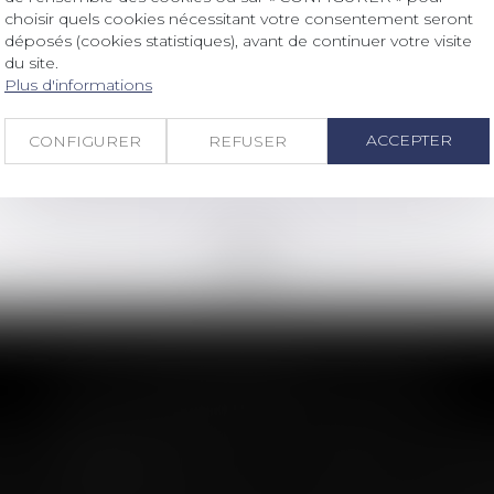
Droit bancaire
/
Cryptomonnaies
choisir quels cookies nécessitant votre consentement seront
déposés (cookies statistiques), avant de continuer votre visite
« Bouleversement dans la finance » :
du site.
BlackRock métamorphose son fonds
Plus d'informations
de trésorerie de 140 milliards d’euros
en Ethereum et redéfinit l’avenir des
cryptomonnaies
Lire la suite
ACCEPTER
CONFIGURER
REFUSER
<<
<
...
19
20
21
22
23
24
25
...
>
>>
LES DERNIÈRES ACTUS
n : le dépassement du montant maxima