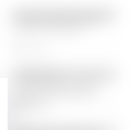
Droit commercial
/
Baux commerciaux
Pas de diminution de loyer sans
absence de contrepartie !
Lire la suite
Droit des sociétés
Liquidation judiciaire : l’indemnité
liée à la résidence principale
échappe au gage commun des
créanciers
Lire la suite