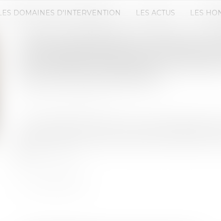
LES DOMAINES D'INTERVENTION
LES ACTUS
LES HO
« BOULEVERSEMENT DANS LA FIN
MÉTAMORPHOSE SON FONDS DE 
MILLIARDS D’EUROS EN ETHEREU
DES CRYPTOMONNAIES
Publié le :
16/05/2025
Source :
bitcoinmatin.fr
Le monde de la finance est en pleine effervescenc
gestion d'actifs, s'aventure plus profondément dan
Lire la suite