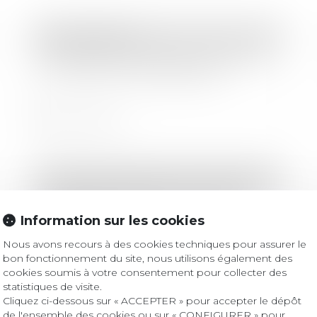
Droit immobilier
Encadrement des loyers : petit point
sur les sanctions applicables
Lire la suite
Droit des sociétés
/
Transmission d’entreprise
Entreprises familiales : comment
assurer leur transmission et leur
Information sur les cookies
pérennité ?
Nous avons recours à des cookies techniques pour assurer le
bon fonctionnement du site, nous utilisons également des
Lire la suite
cookies soumis à votre consentement pour collecter des
statistiques de visite.
Cliquez ci-dessous sur « ACCEPTER » pour accepter le dépôt
de l'ensemble des cookies ou sur « CONFIGURER » pour