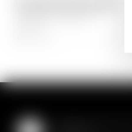
Droit immobilier
/
Droit de la construction
Sous-traitance : pas de nullité sans
manquement préalable aux
garanties
Lire la suite
Assurance constructio
07
couverture