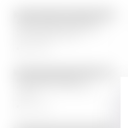
Droit des sociétés
/
Droit des sociétés commerciales et professionnelles
Action Ut singuli : les associés
peuvent agir même si la société a
déjà engagé une action !
Lire la suite
Droit immobilier
/
Baux d'habitation
Préavis locatif : refuser un
recommandé ne bloque pas le
congé !
Lire la suite