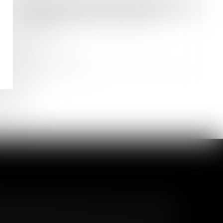
Droit des sociétés
/
Levées de fonds
Nouvelle levée de fonds pour
Neovacs
Lire la suite
l garanti peut exclure toute