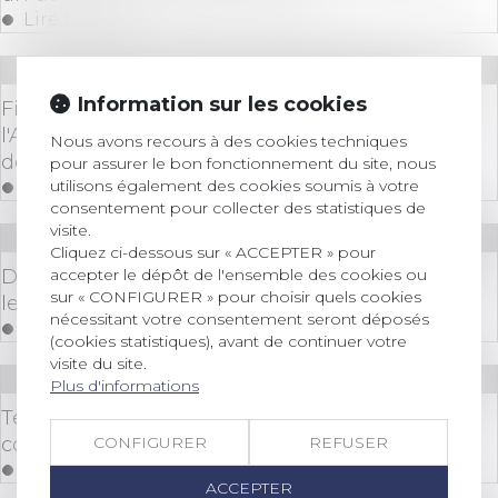
Lire la suite
Droit bancaire
/
Epargne et placements
Information sur les cookies
Fin de vie des fonds de capital investissement :
l'AMF modifie son règlement général et sa
Nous avons recours à des cookies techniques
doctrine
pour assurer le bon fonctionnement du site, nous
utilisons également des cookies soumis à votre
Lire la suite
consentement pour collecter des statistiques de
visite.
Droit des sociétés
/
Levées de fonds
Cliquez ci-dessous sur « ACCEPTER » pour
accepter le dépôt de l'ensemble des cookies ou
Détection des menaces par IA : Dream réussit à
sur « CONFIGURER » pour choisir quels cookies
lever 100 M$
nécessitant votre consentement seront déposés
Lire la suite
(cookies statistiques), avant de continuer votre
visite du site.
Droit des sociétés
/
Fusions et acquisitions
Plus d'informations
Tendances du M&A en 2025 : une reprise
CONFIGURER
REFUSER
contrastée en perspective
Lire la suite
ACCEPTER