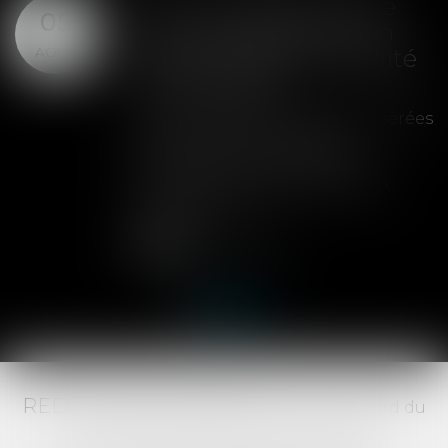
SAS : la violation d'une
05
clause de préemption
AOÛT
peut entraîner la nullité
de la cession
Les clauses de préemption insérées
dans les statuts d'une SAS
permettent aux associés de
contrôler l'entrée de nouveaux
actionnaires...
Lire la suite
RED AVOCATS ASSOCIÉS -
20 Boulevard du
Jeu de Paume, 34000 MONTPELLIER -