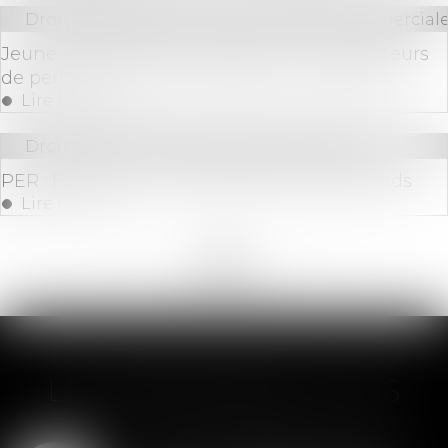
Droit des sociétés
/
Droit des sociétés commerciale
Jeune entreprise de croissance : les indicateurs
de performance économique sont précisés
Lire la suite
Droit bancaire
/
Epargne et placements
PER : Focus sur la mutualisation des plafonds
Lire la suite
<<
<
...
52
53
54
55
56
57
58
...
>
>>
LES DERNIÈRES ACTUS