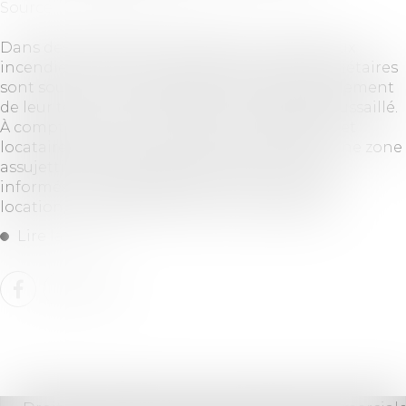
Source :
www.service-public.fr
Dans des zones particulièrement exposées aux
incendies de forêt et de végétation, les propriétaires
sont soumis à une obligation de débroussaillement
de leur terrain et de maintien en l'état débroussaillé.
À compter du 1er janvier 2025, les acquéreurs et
locataires de biens immobiliers situés dans une zone
assujettie à cette obligation devront en être
informés à chaque étape de la vente ou de la
location, et cela dès l'annonce immobilière...
Lire la suite