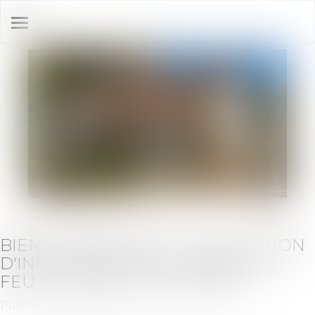
Ouvrir
le
menu
BIENS IMMOBILIERS : L'OBLIGATION
D'INFORMER SUR LE RISQUE DE
FEU DE FORÊT EST ÉLARGIE
Publié le :
12/06/2024