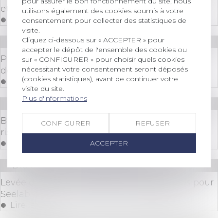
pour assurer le bon fonctionnement du site, nous
et volonté des parties
utilisons également des cookies soumis à votre
Lire la suite
consentement pour collecter des statistiques de
visite.
Cliquez ci-dessous sur « ACCEPTER » pour
Droit des sociétés
/
Procédures collectives
accepter le dépôt de l'ensemble des cookies ou
Portée de la déclaration de créance par le
sur « CONFIGURER » pour choisir quels cookies
nécessitant votre consentement seront déposés
débiteur
(cookies statistiques), avant de continuer votre
Lire la suite
visite du site.
Plus d'informations
Droit immobilier
/
Droit de la propriété
Biens immobiliers : l'obligation d'informer sur le
CONFIGURER
REFUSER
risque de feu de forêt est élargie
ACCEPTER
Lire la suite
Droit des sociétés
/
Levées de fonds
Levée de fonds en seed de 1 million d'euros pour
Seelab et son outil de création graphique
Lire la suite