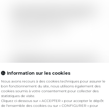
Droit commercial
/
Baux commerciaux
Baux commerciaux : vous pouvez
désormais demander la
mensualisation du loyer
Lire la suite
Droit bancaire
La connexité des créances ne peut
résulter de la seule unité d’une
Information sur les cookies
opération économique
Nous avons recours à des cookies techniques pour assurer le
bon fonctionnement du site, nous utilisons également des
Lire la suite
cookies soumis à votre consentement pour collecter des
statistiques de visite.
Cliquez ci-dessous sur « ACCEPTER » pour accepter le dépôt
de l'ensemble des cookies ou sur « CONFIGURER » pour