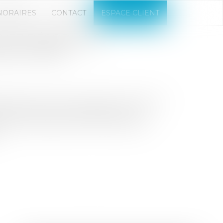
NORAIRES
CONTACT
ESPACE CLIENT
UVEZ DÉSORMAIS
 DU LOYER
fication de la vie économique, la réforme
é des évolutions engagées par la loi
ations entre bailleurs et commerçants
.