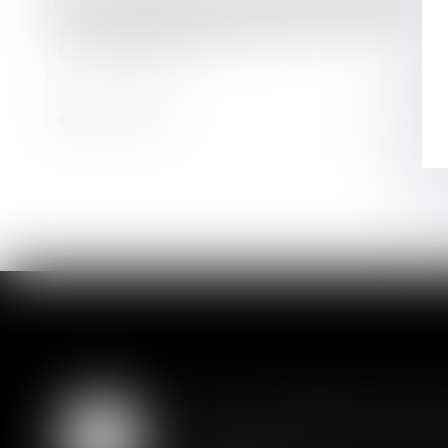
Droit des sociétés
/
Procédures collectives
Près de 19.000 défaillances au 1er
trimestre 2026
Lire la suite
SAS : la violation d'un
05
Les clauses de préemption insér