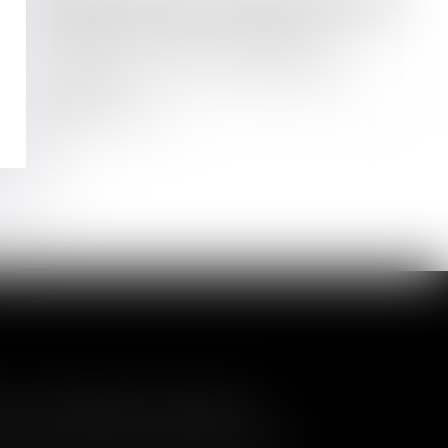
Droit des sociétés
/
Procédures collectives
Compensation en procédure
collective : pas de connexité sans
véritable unité contractuelle des
créances !
Lire la suite
a nullité de la cession
és de contrôler l'entrée de nouveaux