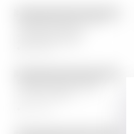
Droit des sociétés
/
Droit des sociétés commerciales et professionnelles
Assemblées générales : évolution
des règles concernant la
communication avec les
actionnaires et la date
d’enregistrement
Lire la suite
Droit des sociétés
/
Transmission d’entreprise
Publicité des cessions de parts
sociales de sociétés civiles : de
nouvelles formalités
Lire la suite