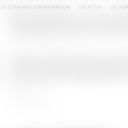
LES DOMAINES D'INTERVENTION
LES ACTUS
LES HO
BAUX COMMERCIAUX : VOUS PO
DEMANDER LA MENSUALISATION
Publié le :
02/06/2026
Source :
www.ouiemagazine.net
Adoptée en avril dans le cadre de la loi de simpli
des baux commerciaux s’inscrit dans la continuit
Pinel de 2014. Son objectif : rééquilibrer les rel
locataires, en apportant davantage de souplesse..
Lire la suite