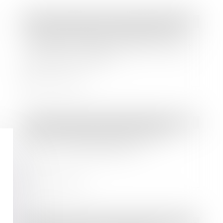
Droit immobilier
/
Droit de la propriété
L’absence de valeur probante d’un
acte de notoriété acquisitive ne peut
entraîner sa nullité
Lire la suite
Droit des sociétés
/
Levées de fonds
Mister IA lève 10 millions d'euros
pour son développement
Lire la suite