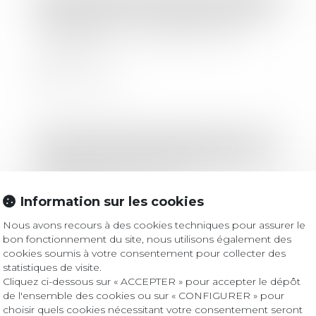
Banqueroute : une gestion fautive
ne justifie pas une sanction non
motivée !
Lire la suite
Droit des sociétés
/
Levées de fonds
Première levée de fonds : 10 points
clés pour convaincre les
investisseurs
Information sur les cookies
Nous avons recours à des cookies techniques pour assurer le
Lire la suite
bon fonctionnement du site, nous utilisons également des
cookies soumis à votre consentement pour collecter des
statistiques de visite.
Cliquez ci-dessous sur « ACCEPTER » pour accepter le dépôt
Droit des sociétés
/
Procédures collectives
de l'ensemble des cookies ou sur « CONFIGURER » pour
Ni licenciement sans administrateur,
choisir quels cookies nécessitant votre consentement seront