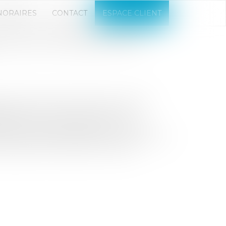
NORAIRES
CONTACT
ESPACE CLIENT
UE ÉLECTRONIQUE DES
ion de l’article R. 123-15 du code de
décembre. Il met en oeuvre une
iliser à titre dérogatoire un autre
s formalités d’entreprises, et aux autres
ités auprès de l’organisme unique