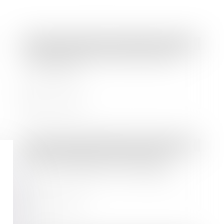
Droit des sociétés
/
Transmission d’entreprise
Coups de pouce à la transmission
d’entreprise
Lire la suite
Droit commercial
/
Baux commerciaux
Loi Pinel et baux commerciaux :
entre encadrement et souplesse
Lire la suite