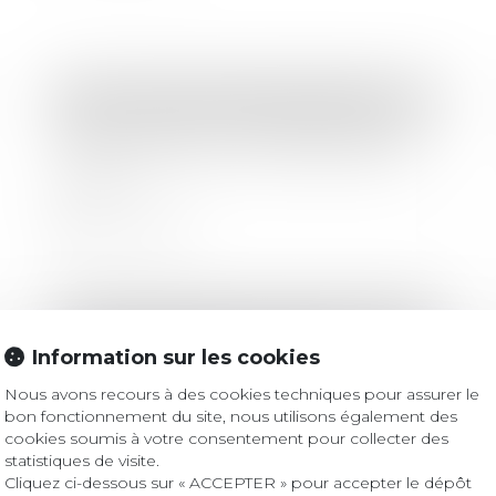
Droit immobilier
/
Baux d'habitation
Bien situé en zone tendue et préavis
réduit : rappel sur le formalisme du
congé
Lire la suite
Droit des sociétés
/
Fusions et acquisitions
Les investisseurs activistes
Information sur les cookies
mondiaux ont poussé les entreprises
Nous avons recours à des cookies techniques pour assurer le
à se vendre ou à se scinder en 2023
bon fonctionnement du site, nous utilisons également des
alors que les fusions et acquisitions
cookies soumis à votre consentement pour collecter des
ont chuté
Lire la suite
statistiques de visite.
Cliquez ci-dessous sur « ACCEPTER » pour accepter le dépôt