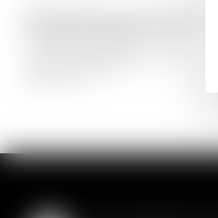
Droit immobilier
/
Droit de la construction
Urbanisme & construction :
production d'énergies renouvelables
ou système de végétalisation sur les
toitures du bâtiment
Lire la suite