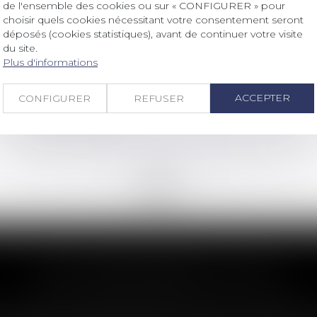
de l'ensemble des cookies ou sur « CONFIGURER » pour
choisir quels cookies nécessitant votre consentement seront
Droit des sociétés
/
Levées de fonds
déposés (cookies statistiques), avant de continuer votre visite
du site.
Levées de fonds : la French Tech
Plus d'informations
entre dans une nouvelle ère
ACCEPTER
CONFIGURER
REFUSER
Lire la suite
<<
<
...
64
65
66
67
68
69
70
...
>
>>
LES DERNIÈRES ACTUS