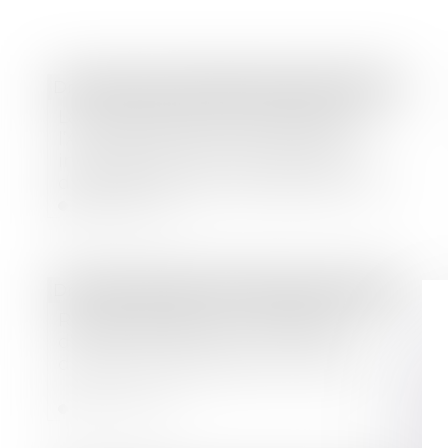
Droit bancaire
/
Epargne et placements
La Commission des sanctions de
l’AMF sanctionne un conseiller en
investissements financiers et son
dirigeant pour des manquements à
leurs obligations professionnelles
Lire la suite
Droit des sociétés
/
Procédures collectives
Responsabilité pour insuffisance
d’actifs : précisions sur le cas du
dirigeant de fait personne morale
Lire la suite