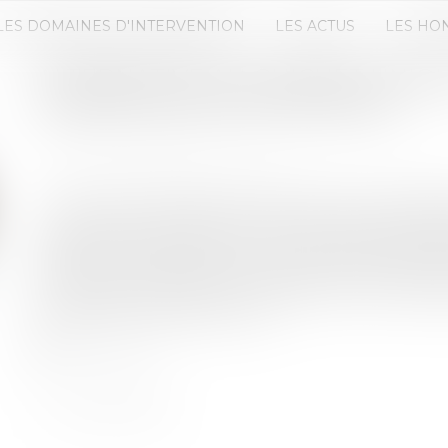
LES DOMAINES D'INTERVENTION
LES ACTUS
LES HO
ALTERNATIVE AU GUICHET UNIQ
FORMALITÉS D'ENTREPRISES
Publié le :
17/01/2024
Source :
www.actu-juridique.fr
Un arrêté du 26 décembre 2023 pris pour l’applicat
commerce a été publié au Journal officiel du 28 
procédure permettant à certaines entreprises d’ut
téléservice que le guichet unique électronique de
de retarder l’obligation de réaliser leurs formal
mentionné à l’article R. 123-1...
Lire la suite