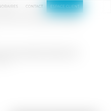
NORAIRES
CONTACT
ESPACE CLIENT
ION D’UN CONTRAT APRÈS
ion visant à constater la résolution d’un
d’une clause résolutoire de plein droit
ture...