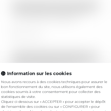
Droit des sociétés
/
Transmission d’entreprise
Cession de parts sociales : effets de
la présomption de solidarité
Lire la suite
Droit des sociétés
/
Levées de fonds
Start-up cybersécurité : six levées de
fonds qui ont marqué 2023
Information sur les cookies
Nous avons recours à des cookies techniques pour assurer le
Lire la suite
bon fonctionnement du site, nous utilisons également des
cookies soumis à votre consentement pour collecter des
statistiques de visite.
Cliquez ci-dessous sur « ACCEPTER » pour accepter le dépôt
Droit des sociétés
/
Transmission d’entreprise
de l'ensemble des cookies ou sur « CONFIGURER » pour