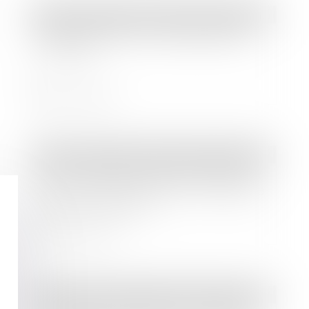
Droit immobilier
/
Droit de la construction
Risque sanitaire et impropriété de
l’ouvrage
Lire la suite
Droit immobilier
/
Droit de la propriété
QPC : accès des forces de l'ordre aux
parties communes des immeubles à
usage d’habitation
Lire la suite
Droit commercial
/
Baux commerciaux