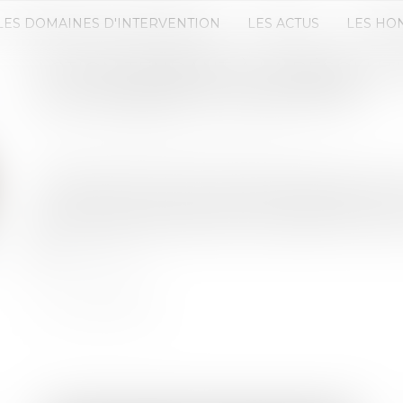
LES DOMAINES D'INTERVENTION
LES ACTUS
LES HO
ACTION TENDANT À LA RÉSOLUT
LE JUGEMENT D’OUVERTURE
Publié le :
29/09/2023
Source :
www.editions-legislatives.fr
L’arrêt des poursuites ne fait pas obstacle à l’act
contrat de location de véhicules par application 
ayant produit ses effets avant le jugement d’ouver
Lire la suite