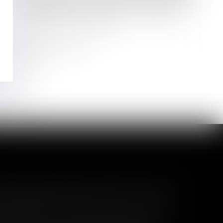
Le paiement des loyers ne peut être
demandé à la suite de la résiliation
d’un bail renouvelé
Lire la suite
l garanti peut exclure toute
 pas un certain montant, l'assuré ne peut