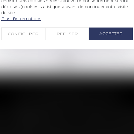
choisir quels cookies nécessitant votre consentement seront
A Lyon, l'IFA présente un guide
déposés (cookies statistiques), avant de continuer votre visite
consacré à la transmission
du site.
d'entreprise
Plus d'informations
Lire la suite
ACCEPTER
CONFIGURER
REFUSER
<<
<
...
74
75
76
77
78
79
80
...
>
>>
LES DERNIÈRES ACTUS
n : le dépassement du montant maxima
imite sa garantie aux opérations dont le coût n'excède