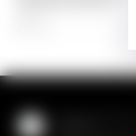
Cour de cassation : rémunération
des dirigeants associés et abus de
majorité
Lire la suite
Assurance constructio
07
couverture
AOÛT
Lorsqu'un contrat d'assurance l