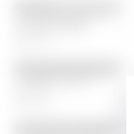
Droit bancaire
L’échec du prêt viager hypothécaire
et ses pistes d’amélioration
proposées par le notariat
Lire la suite
Droit des sociétés
/
Procédures collectives
Action tendant à la résolution d’un
contrat après le jugement
d’ouverture
Lire la suite
Droit des sociétés
/
Droit des sociétés commerciales et professionnelles