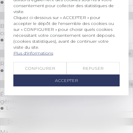
Lire la suite
consentement pour collecter des statistiques de
visite.
Droit bancaire
Cliquez ci-dessous sur « ACCEPTER » pour
accepter le dépôt de l'ensemble des cookies ou
Banque et assurance: combien de temps
sur « CONFIGURER » pour choisir quels cookies
conserver ses papiers
nécessitant votre consentement seront déposés
Lire la suite
(cookies statistiques), avant de continuer votre
visite du site.
Plus d'informations
Droit immobilier
/
Cession et gestion d'immeuble
Ramonage obligatoire : règles et sanctions
CONFIGURER
REFUSER
Lire la suite
ACCEPTER
Droit des sociétés
/
Droit des sociétés commerciale
Étendue de la responsabilité du directeur
général délégué d'une SA
Lire la suite
Droit bancaire
Ma carte bancaire a été piraté, comment