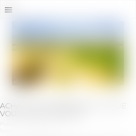
Ouvrir
le
menu
ACHAT D'UN TERRAIN NU: CE QUE
VOUS DEVEZ VÉRIFIER
Publié le :
07/12/2021
Source :
www.challenges.fr