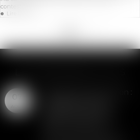
contester ?
Lire la suite
<<
<
...
124
125
126
127
128
129
130
...
>
>>
LES DERNIÈRES ACTUS
Assurance construction :
07
le dépassement du
AOÛT
montant maximal
garanti peut exclure
toute couverture
Lorsqu'un contrat d'assurance