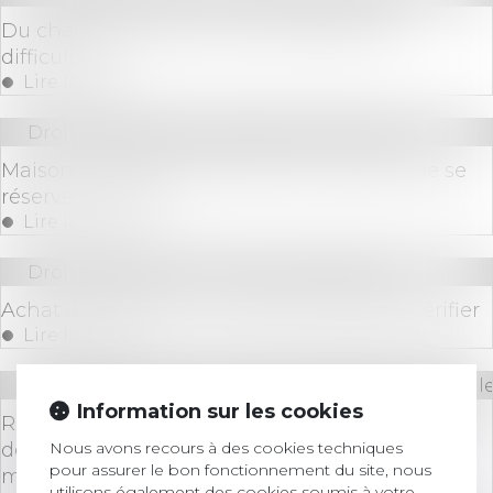
Du changement pour les entreprises en
difficultés
Lire la suite
Droit immobilier
/
Droit de la construction
Maison neuve: il faut chiffrer les travaux que se
réserve l’acheteur
Lire la suite
Droit immobilier
/
Droit de la propriété
Achat d'un terrain nu: ce que vous devez vérifier
Lire la suite
Droit des sociétés
/
Droit des sociétés commerciale
Information sur les cookies
Responsabilité des dirigeants de société cotée :
Nous avons recours à des cookies techniques
détention d’une information privilégiée et
pour assurer le bon fonctionnement du site, nous
manquement d’initié
utilisons également des cookies soumis à votre