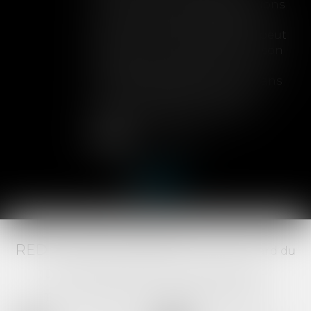
limite sa garantie aux opérations
dont le coût n'excède pas un
certain montant, l'assuré ne peut
prétendre à la couverture de son
assureur s'il intervient sur un
chantier dépassant ce seuil sans
avoir obtenu l'extension de
garantie prévue au contrat...
Lire la suite
RED AVOCATS ASSOCIÉS -
20 Boulevard du
Jeu de Paume, 34000 MONTPELLIER -
Tél :
04 67 29 68 34
-
Fax :
04 67 29 65 52